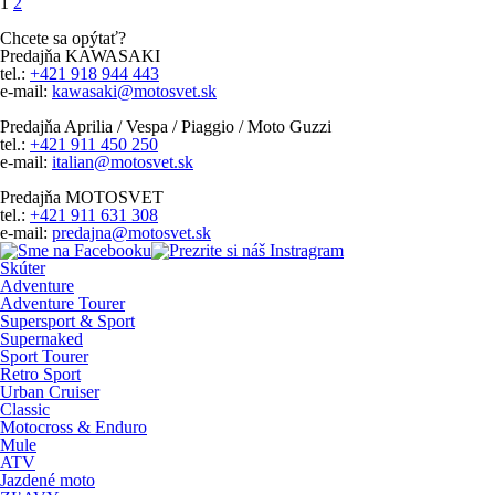
1
2
Chcete sa opýtať?
Predajňa KAWASAKI
tel.:
+421 918 944 443
e-mail:
kawasaki@motosvet.sk
Predajňa Aprilia / Vespa / Piaggio / Moto Guzzi
tel.:
+421 911 450 250
e-mail:
italian@motosvet.sk
Predajňa MOTOSVET
tel.:
+421 911 631 308
e-mail:
predajna@motosvet.sk
Skúter
Adventure
Adventure Tourer
Supersport & Sport
Supernaked
Sport Tourer
Retro Sport
Urban Cruiser
Classic
Motocross & Enduro
Mule
ATV
Jazdené moto