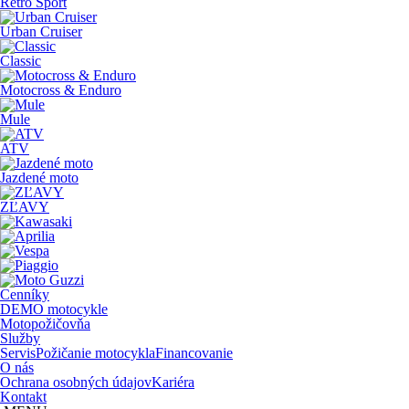
Retro Sport
Urban Cruiser
Classic
Motocross & Enduro
Mule
ATV
Jazdené moto
ZĽAVY
Cenníky
DEMO motocykle
Motopožičovňa
Služby
Servis
Požičanie motocykla
Financovanie
O nás
Ochrana osobných údajov
Kariéra
Kontakt