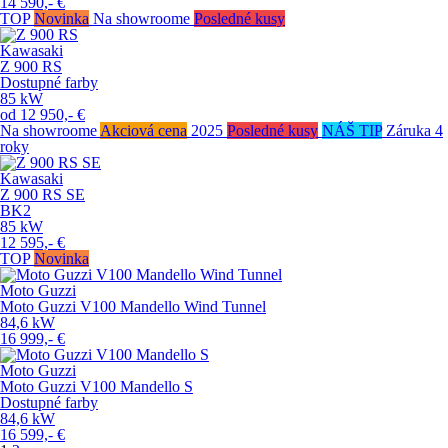
14 590,-
€
TOP
Novinka
Na showroome
Posledné kusy
Kawasaki
Z 900 RS
Dostupné farby
85
kW
od
12 950,-
€
Na showroome
Akciová cena
2025
Posledné kusy
NÁŠ TIP
Záruka 4
roky
Kawasaki
Z 900 RS SE
BK2
85
kW
12 595,-
€
TOP
Novinka
Moto Guzzi
Moto Guzzi V100 Mandello Wind Tunnel
84,6
kW
16 999,-
€
Moto Guzzi
Moto Guzzi V100 Mandello S
Dostupné farby
84,6
kW
16 599,-
€