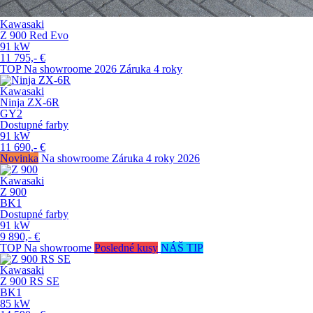
Kawasaki
Z 900 Red Evo
91
kW
11 795,-
€
TOP
Na showroome
2026
Záruka 4 roky
Kawasaki
Ninja ZX-6R
GY2
Dostupné farby
91
kW
11 690,-
€
Novinka
Na showroome
Záruka 4 roky
2026
Kawasaki
Z 900
BK1
Dostupné farby
91
kW
9 890,-
€
TOP
Na showroome
Posledné kusy
NÁŠ TIP
Kawasaki
Z 900 RS SE
BK1
85
kW