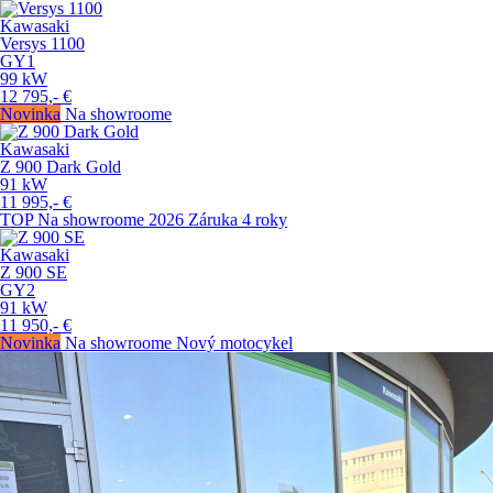
Kawasaki
Versys 1100
GY1
99
kW
12 795,-
€
Novinka
Na showroome
Kawasaki
Z 900 Dark Gold
91
kW
11 995,-
€
TOP
Na showroome
2026
Záruka 4 roky
Kawasaki
Z 900 SE
GY2
91
kW
11 950,-
€
Novinka
Na showroome
Nový motocykel