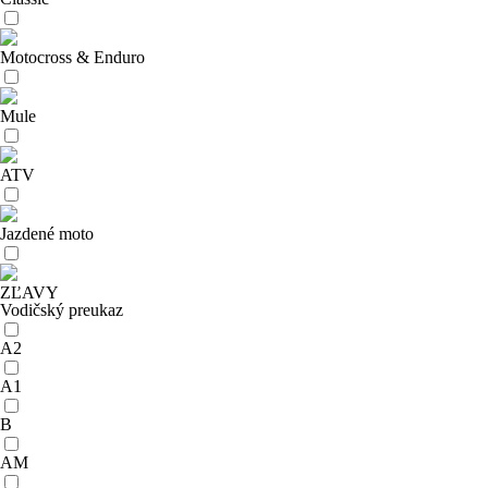
Motocross & Enduro
Mule
ATV
Jazdené moto
ZĽAVY
Vodičský preukaz
A2
A1
B
AM