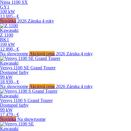
Ninja 1100 SX
GY1
100
kW
13 695,-
€
Novinka
2026
Záruka 4 roky
Kawasaki
Z 1100
BK1
100
kW
12 890,-
€
Na showroome
Akciová cena
2026
Záruka 4 roky
Kawasaki
Versys 1100 SE Grand Tourer
Dostupné farby
99
kW
18 939,-
€
Na showroome
Akciová cena
2026
Záruka 4 roky
Kawasaki
Versys 1100 S Grand Tourer
Dostupné farby
99
kW
17 479,-
€
Novinka
Na showroome
Kawasaki