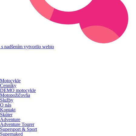
s nadšením vytvorilo webio
Motocykle
Cenníky
DEMO motocykle
Motopožičovňa
Služby
O nás
Kontakt
Skúter
Adventure
Adventure Tourer
Supersport & Sport
Supernaked