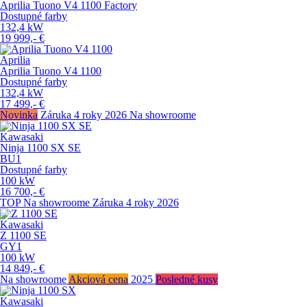
Aprilia Tuono V4 1100 Factory
Dostupné farby
132,4
kW
19 999,-
€
Aprilia
Aprilia Tuono V4 1100
Dostupné farby
132,4
kW
17 499,-
€
Novinka
Záruka 4 roky
2026
Na showroome
Kawasaki
Ninja 1100 SX SE
BU1
Dostupné farby
100
kW
16 700,-
€
TOP
Na showroome
Záruka 4 roky
2026
Kawasaki
Z 1100 SE
GY1
100
kW
14 849,-
€
Na showroome
Akciová cena
2025
Posledné kusy
Kawasaki