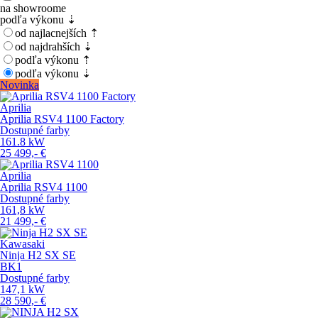
na showroome
podľa výkonu ⇣
od najlacnejších ⇡
od najdrahších ⇣
podľa výkonu ⇡
podľa výkonu ⇣
Novinka
Aprilia
Aprilia RSV4 1100 Factory
Dostupné farby
161.8
kW
25 499,-
€
Aprilia
Aprilia RSV4 1100
Dostupné farby
161,8
kW
21 499,-
€
Kawasaki
Ninja H2 SX SE
BK1
Dostupné farby
147,1
kW
28 590,-
€