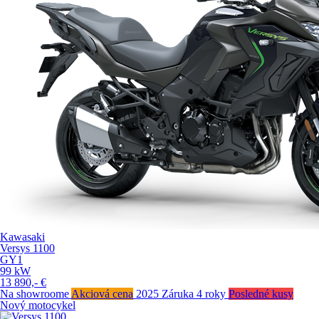
Kawasaki
Versys 1100
GY1
99
kW
13 890,-
€
Na showroome
Akciová cena
2025
Záruka 4 roky
Posledné kusy
Nový motocykel