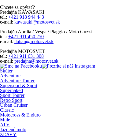
Chcete sa opýtať?
Predajňa KAWASAKI
tel.:
+421 918 944 443
e-mail:
kawasaki@motosvet.sk
Predajňa Aprilia / Vespa / Piaggio / Moto Guzzi
tel.:
+421 911 450 250
e-mail:
italian@motosvet.sk
Predajňa MOTOSVET
tel.:
+421 911 631 308
e-mail:
predajna@motosvet.sk
Skúter
Adventure
Adventure Tourer
Supersport & Sport
Supernaked
Sport Tourer
Retro Sport
Urban Cruiser
Classic
Motocross & Enduro
Mule
ATV
Jazdené moto
ZĽAVY