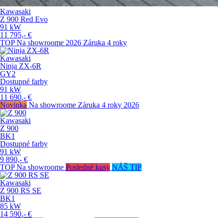
Kawasaki
Z 900 Red Evo
91
kW
11 795,-
€
TOP
Na showroome
2026
Záruka 4 roky
Kawasaki
Ninja ZX-6R
GY2
Dostupné farby
91
kW
11 690,-
€
Novinka
Na showroome
Záruka 4 roky
2026
Kawasaki
Z 900
BK1
Dostupné farby
91
kW
9 890,-
€
TOP
Na showroome
Posledné kusy
NÁŠ TIP
Kawasaki
Z 900 RS SE
BK1
85
kW
14 590,-
€