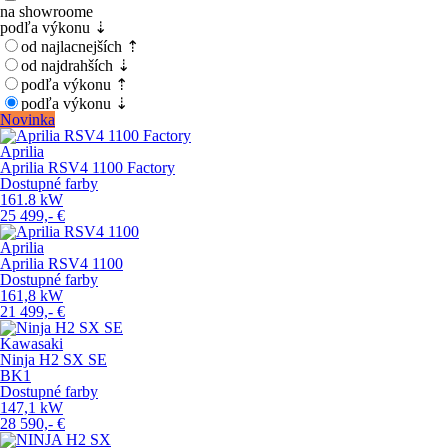
na showroome
podľa výkonu ⇣
od najlacnejších ⇡
od najdrahších ⇣
podľa výkonu ⇡
podľa výkonu ⇣
Novinka
Aprilia
Aprilia RSV4 1100 Factory
Dostupné farby
161.8
kW
25 499,-
€
Aprilia
Aprilia RSV4 1100
Dostupné farby
161,8
kW
21 499,-
€
Kawasaki
Ninja H2 SX SE
BK1
Dostupné farby
147,1
kW
28 590,-
€