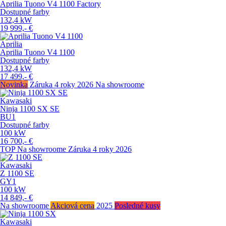
Aprilia Tuono V4 1100 Factory
Dostupné farby
132,4
kW
19 999,-
€
Aprilia
Aprilia Tuono V4 1100
Dostupné farby
132,4
kW
17 499,-
€
Novinka
Záruka 4 roky
2026
Na showroome
Kawasaki
Ninja 1100 SX SE
BU1
Dostupné farby
100
kW
16 700,-
€
TOP
Na showroome
Záruka 4 roky
2026
Kawasaki
Z 1100 SE
GY1
100
kW
14 849,-
€
Na showroome
Akciová cena
2025
Posledné kusy
Kawasaki