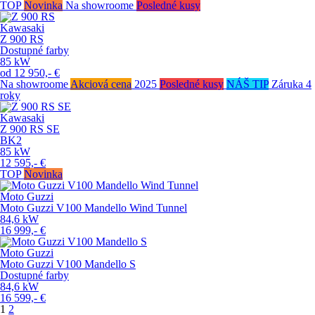
TOP
Novinka
Na showroome
Posledné kusy
Kawasaki
Z 900 RS
Dostupné farby
85
kW
od
12 950,-
€
Na showroome
Akciová cena
2025
Posledné kusy
NÁŠ TIP
Záruka 4
roky
Kawasaki
Z 900 RS SE
BK2
85
kW
12 595,-
€
TOP
Novinka
Moto Guzzi
Moto Guzzi V100 Mandello Wind Tunnel
84,6
kW
16 999,-
€
Moto Guzzi
Moto Guzzi V100 Mandello S
Dostupné farby
84,6
kW
16 599,-
€
1
2