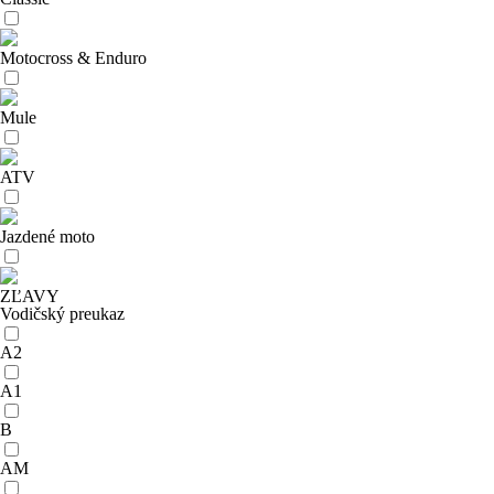
Motocross & Enduro
Mule
ATV
Jazdené moto
ZĽAVY
Vodičský preukaz
A2
A1
B
AM