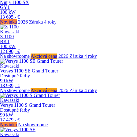
Ninja 1100 SX
GY1
100
kW
13 695,-
€
Novinka
2026
Záruka 4 roky
Kawasaki
Z 1100
BK1
100
kW
12 890,-
€
Na showroome
Akciová cena
2026
Záruka 4 roky
Kawasaki
Versys 1100 SE Grand Tourer
Dostupné farby
99
kW
18 939,-
€
Na showroome
Akciová cena
2026
Záruka 4 roky
Kawasaki
Versys 1100 S Grand Tourer
Dostupné farby
99
kW
17 479,-
€
Novinka
Na showroome
Kawasaki