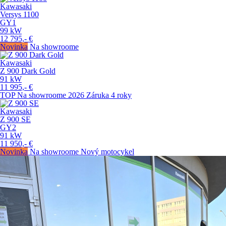
Kawasaki
Versys 1100
GY1
99
kW
12 795,-
€
Novinka
Na showroome
Kawasaki
Z 900 Dark Gold
91
kW
11 995,-
€
TOP
Na showroome
2026
Záruka 4 roky
Kawasaki
Z 900 SE
GY2
91
kW
11 950,-
€
Novinka
Na showroome
Nový motocykel