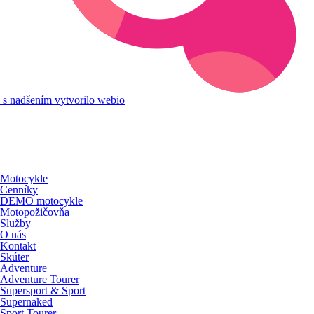
s nadšením vytvorilo webio
Motocykle
Cenníky
DEMO motocykle
Motopožičovňa
Služby
O nás
Kontakt
Skúter
Adventure
Adventure Tourer
Supersport & Sport
Supernaked
Sport Tourer