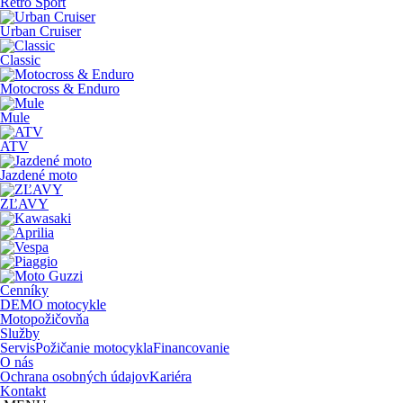
Retro Sport
Urban Cruiser
Classic
Motocross & Enduro
Mule
ATV
Jazdené moto
ZĽAVY
Cenníky
DEMO motocykle
Motopožičovňa
Služby
Servis
Požičanie motocykla
Financovanie
O nás
Ochrana osobných údajov
Kariéra
Kontakt