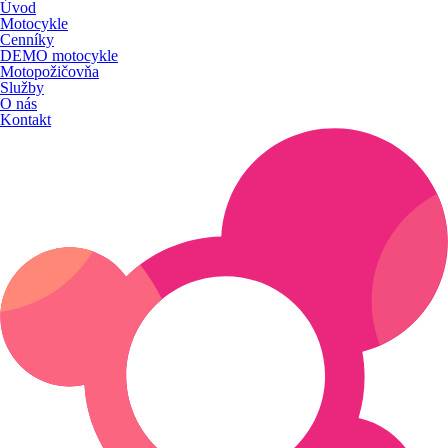
Úvod
Motocykle
Cenníky
DEMO motocykle
Motopožičovňa
Služby
O nás
Kontakt