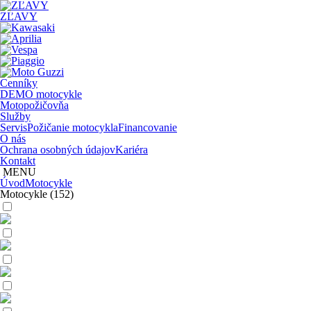
ZĽAVY
Cenníky
DEMO motocykle
Motopožičovňa
Služby
Servis
Požičanie motocykla
Financovanie
O nás
Ochrana osobných údajov
Kariéra
Kontakt
MENU
Úvod
Motocykle
Motocykle
(152)