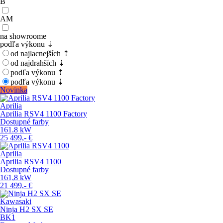
B
AM
na showroome
podľa výkonu ⇣
od najlacnejších ⇡
od najdrahších ⇣
podľa výkonu ⇡
podľa výkonu ⇣
Novinka
Aprilia
Aprilia RSV4 1100 Factory
Dostupné farby
161.8
kW
25 499,-
€
Aprilia
Aprilia RSV4 1100
Dostupné farby
161,8
kW
21 499,-
€
Kawasaki
Ninja H2 SX SE
BK1