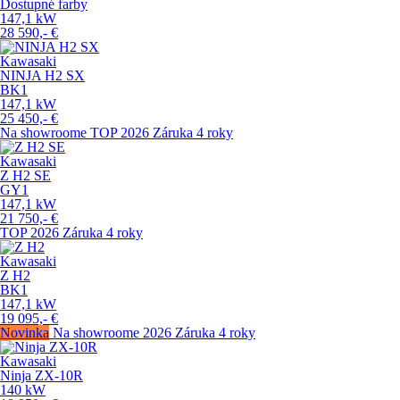
Dostupné farby
147,1
kW
28 590,-
€
Kawasaki
NINJA H2 SX
BK1
147,1
kW
25 450,-
€
Na showroome
TOP
2026
Záruka 4 roky
Kawasaki
Z H2 SE
GY1
147,1
kW
21 750,-
€
TOP
2026
Záruka 4 roky
Kawasaki
Z H2
BK1
147,1
kW
19 095,-
€
Novinka
Na showroome
2026
Záruka 4 roky
Kawasaki
Ninja ZX-10R
140
kW