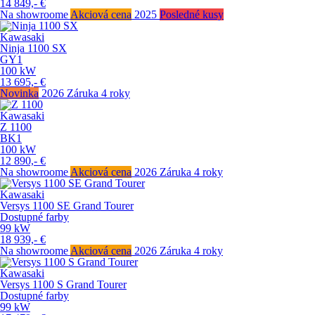
14 849,-
€
Na showroome
Akciová cena
2025
Posledné kusy
Kawasaki
Ninja 1100 SX
GY1
100
kW
13 695,-
€
Novinka
2026
Záruka 4 roky
Kawasaki
Z 1100
BK1
100
kW
12 890,-
€
Na showroome
Akciová cena
2026
Záruka 4 roky
Kawasaki
Versys 1100 SE Grand Tourer
Dostupné farby
99
kW
18 939,-
€
Na showroome
Akciová cena
2026
Záruka 4 roky
Kawasaki
Versys 1100 S Grand Tourer
Dostupné farby
99
kW