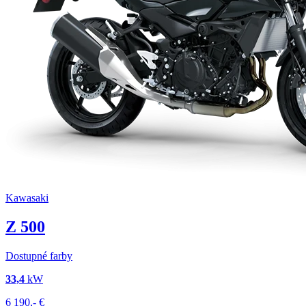
Kawasaki
Z 500
Dostupné farby
33,4
kW
6 190,-
€