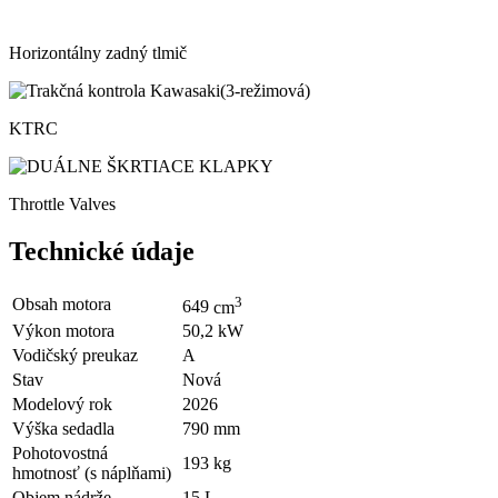
Horizontálny zadný tlmič
KTRC
Throttle Valves
Technické údaje
3
Obsah motora
649
cm
Výkon motora
50,2
kW
Vodičský preukaz
A
Stav
Nová
Modelový rok
2026
Výška sedadla
790
mm
Pohotovostná
193
kg
hmotnosť (s náplňami)
Objem nádrže
15
L