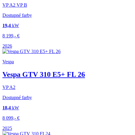
VP
A2
VP
B
Dostupné farby
19,4
kW
8 199,-
€
2026
Vespa
Vespa GTV 310 E5+ FL 26
VP
A2
Dostupné farby
18,4
kW
8 099,-
€
2025