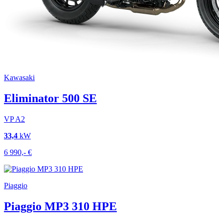
Kawasaki
Eliminator 500 SE
VP
A2
33,4
kW
6 990,-
€
Piaggio
Piaggio MP3 310 HPE