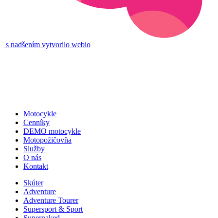
s nadšením vytvorilo webio
Motocykle
Cenníky
DEMO motocykle
Motopožičovňa
Služby
O nás
Kontakt
Skúter
Adventure
Adventure Tourer
Supersport & Sport
Supernaked