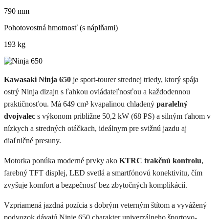
790
mm
Pohotovostná hmotnosť (s náplňami)
193
kg
Kawasaki Ninja 650
je sport-tourer strednej triedy, ktorý spája
ostrý Ninja dizajn s ľahkou ovládateľnosťou a každodennou
praktičnosťou. Má 649 cm³ kvapalinou chladený
paralelný
dvojvalec
s výkonom približne 50,2 kW (68 PS) a silným ťahom v
nízkych a stredných otáčkach, ideálnym pre svižnú jazdu aj
diaľničné presuny.
Motorka ponúka moderné prvky ako
KTRC trakčnú kontrolu
,
farebný TFT displej, LED svetlá a smartfónovú konektivitu, čím
zvyšuje komfort a bezpečnosť bez zbytočných komplikácií.
Vzpriamená jazdná pozícia s dobrým veterným štítom a vyvážený
podvozok dávajú Ninje 650 charakter univerzálneho športovo-