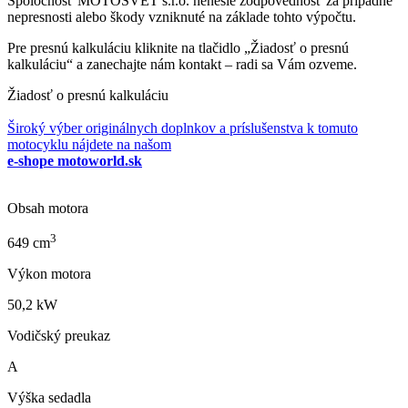
Spoločnosť MOTOSVET s.r.o. nenesie zodpovednosť za prípadné
nepresnosti alebo škody vzniknuté na základe tohto výpočtu.
Pre presnú kalkuláciu kliknite na tlačidlo „Žiadosť o presnú
kalkuláciu“ a zanechajte nám kontakt – radi sa Vám ozveme.
Žiadosť o presnú kalkuláciu
Široký výber originálnych doplnkov a príslušenstva k tomuto
motocyklu nájdete na našom
e-shope motoworld.sk
Obsah motora
3
649
cm
Výkon motora
50,2
kW
Vodičský preukaz
A
Výška sedadla