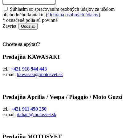
Súhlasím so spracovaním osobných údajov za účelom
obchodného kontaktu (
Ochrana osobných údajov
)
*
označené polia sú povinné
Zavrieť
Odoslať
Chcete sa opýtať?
Predajňa KAWASAKI
tel.:
+421 918 944 443
e-mail:
kawasaki@motosvet.sk
Predajňa Aprilia / Vespa / Piaggio / Moto Guzzi
tel.:
+421 911 450 250
e-mail:
italian@motosvet.sk
Predajňa MOTOSVET