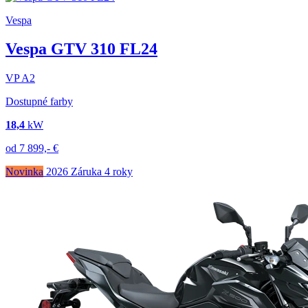
Vespa
Vespa GTV 310 FL24
VP
A2
Dostupné farby
18,4
kW
od
7 899,-
€
Novinka
2026
Záruka 4 roky