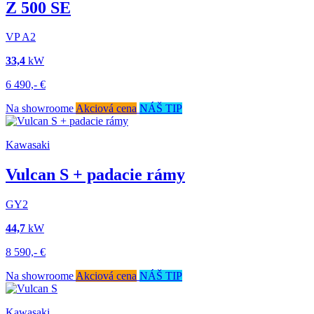
Z 500 SE
VP
A2
33,4
kW
6 490,-
€
Na showroome
Akciová cena
NÁŠ TIP
Kawasaki
Vulcan S + padacie rámy
GY2
44,7
kW
8 590,-
€
Na showroome
Akciová cena
NÁŠ TIP
Kawasaki