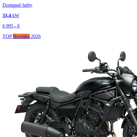
Dostupné farby
33,4
kW
6 995,-
€
TOP
Novinka
2026