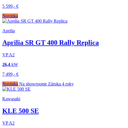
5 599,-
€
Novinka
Aprilia
Aprilia SR GT 400 Rally Replica
VP
A2
26,4
kW
7 499,-
€
Novinka
Na showroome
Záruka 4 roky
Kawasaki
KLE 500 SE
VP
A2