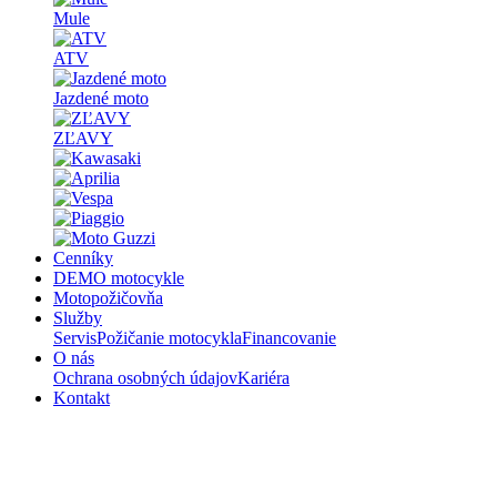
Mule
ATV
Jazdené moto
ZĽAVY
Cenníky
DEMO motocykle
Motopožičovňa
Služby
Servis
Požičanie motocykla
Financovanie
O nás
Ochrana osobných údajov
Kariéra
Kontakt