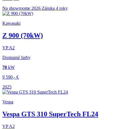
Na showroome
2026
Záruka 4 roky
Kawasaki
Z 900 (70kW)
VP
A2
Dostupné farby
70
kW
9 590,-
€
2025
Vespa
Vespa GTS 310 SuperTech FL24
VP
A2