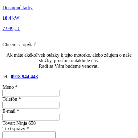
Dostupné farby
18,4
kW
7 999,-
€
Chcem sa opýtať
Ak máte akékoľvek otázky k tejto motorke, alebo záujem o naše
služby, prosím kontaktujte nás.
Radi sa Vám budeme venovať.
tel.:
0918 944 443
Meno *
Telefón *
E-mail *
Tovar:
Ninja 650
Text správy *