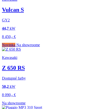
Vulcan S
GY2
44,7
kW
8 450,-
€
Novinka
Na showroome
Kawasaki
Z 650 RS
Dostupné farby
50,2
kW
8 090,-
€
Na showroome