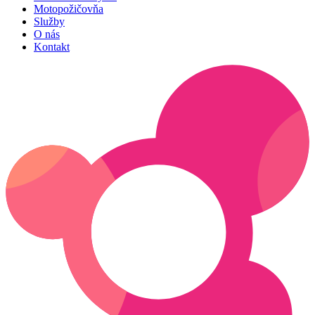
Motopožičovňa
Služby
O nás
Kontakt