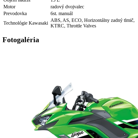
Motor
radový dvojvalec
Prevodovka
6st. manuál
ABS
,
AS
,
ECO
,
Horizontálny zadný tlmič
,
Technológie Kawasaki
KTRC
,
Throttle Valves
Fotogaléria