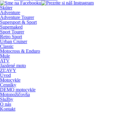
Skúter
Adventure
Adventure Tourer
Supersport & Sport
Supernaked
Sport Tourer
Retro Sport
Urban Cruiser
Classic
Motocross & Enduro
Mule
ATV
Jazdené moto
ZĽAVY
Úvod
Motocykle
Cenníky
DEMO motocykle
Motopožičovňa
Služby
O nás
Kontakt