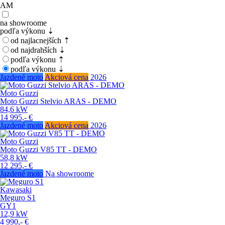
AM
na showroome
podľa výkonu ⇣
od najlacnejších ⇡
od najdrahších ⇣
podľa výkonu ⇡
podľa výkonu ⇣
Jazdené moto
Akciová cena
2026
Moto Guzzi
Moto Guzzi Stelvio ARAS - DEMO
84,6
kW
14 995,-
€
Jazdené moto
Akciová cena
2026
Moto Guzzi
Moto Guzzi V85 TT - DEMO
58,8
kW
12 295,-
€
Jazdené moto
Na showroome
Kawasaki
Meguro S1
GY1
12,9
kW
4 990,-
€