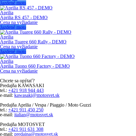
Jazdené moto
Aprilia
Aprilia RS 457 - DEMO
Cena na vyžiadanie
Jazdené moto
Aprilia
Aprilia Tuareg 660 Rally - DEMO
Cena na vyžiadanie
Jazdené moto
Aprilia
Aprilia Tuono 660 Factory - DEMO
Cena na vyžiadanie
Chcete sa opýtať?
Predajňa KAWASAKI
tel.:
+421 918 944 443
e-mail:
kawasaki@motosvet.sk
Predajňa Aprilia / Vespa / Piaggio / Moto Guzzi
tel.:
+421 911 450 250
e-mail:
italian@motosvet.sk
Predajňa MOTOSVET
tel.:
+421 911 631 308
e-mail:
predajna@motosvet.sk