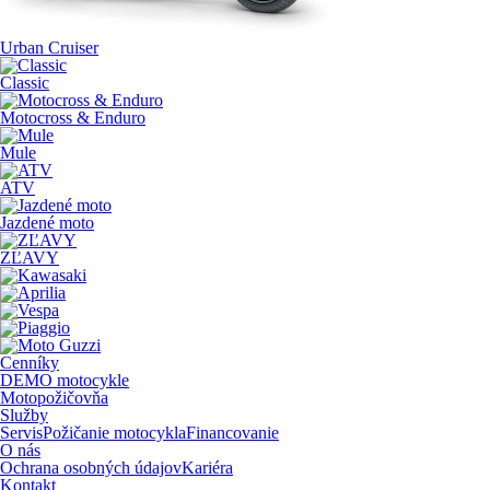
Urban Cruiser
Classic
Motocross & Enduro
Mule
ATV
Jazdené moto
ZĽAVY
Cenníky
DEMO motocykle
Motopožičovňa
Služby
Servis
Požičanie motocykla
Financovanie
O nás
Ochrana osobných údajov
Kariéra
Kontakt