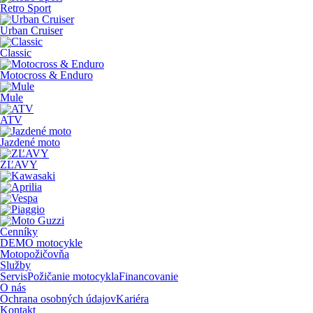
Retro Sport
Urban Cruiser
Classic
Motocross & Enduro
Mule
ATV
Jazdené moto
ZĽAVY
Cenníky
DEMO motocykle
Motopožičovňa
Služby
Servis
Požičanie motocykla
Financovanie
O nás
Ochrana osobných údajov
Kariéra
Kontakt