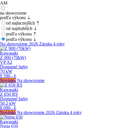
AM
na showroome
podľa výkonu ⇣
od najlacnejších ⇡
od najdrahších ⇣
podľa výkonu ⇡
podľa výkonu ⇣
Na showroome
2026
Záruka 4 roky
Kawasaki
Z 900 (70kW)
VP
A2
Dostupné farby
70
kW
9 590,-
€
Novinka
Na showroome
Kawasaki
Z 650 RS
Dostupné farby
50,2
kW
8 090,-
€
Novinka
Na showroome
2026
Záruka 4 roky
Kawasaki
Ninja 650