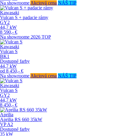
Na showroome
Akciová cena
NÁŠ TIP
Kawasaki
Vulcan S + padacie rámy
GY2
44,7
kW
8 590,-
€
Na showroome
2026
TOP
Kawasaki
Vulcan S
BK1
Dostupné farby
44,7
kW
od
8 450,-
€
Na showroome
Akciová cena
NÁŠ TIP
Kawasaki
Vulcan S
GY2
44,7
kW
8 450,-
€
Aprilia
Aprilia RS 660 35kW
VP
A2
Dostupné farby
35
kW