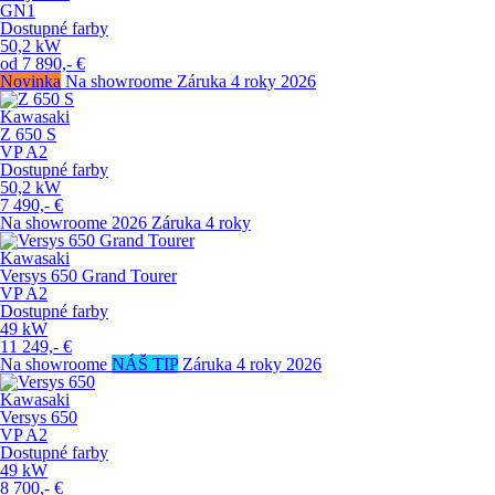
GN1
Dostupné farby
50,2
kW
od
7 890,-
€
Novinka
Na showroome
Záruka 4 roky
2026
Kawasaki
Z 650 S
VP
A2
Dostupné farby
50,2
kW
7 490,-
€
Na showroome
2026
Záruka 4 roky
Kawasaki
Versys 650 Grand Tourer
VP
A2
Dostupné farby
49
kW
11 249,-
€
Na showroome
NÁŠ TIP
Záruka 4 roky
2026
Kawasaki
Versys 650
VP
A2
Dostupné farby
49
kW
8 700,-
€