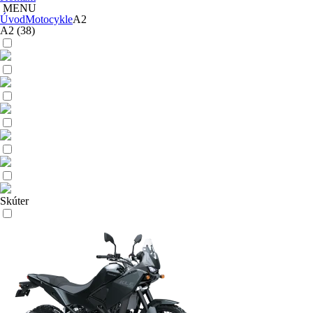
MENU
Úvod
Motocykle
A2
A2
(38)
Skúter