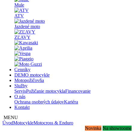
Mule
ATV
Jazdené moto
ZĽAVY
Cenníky
DEMO motocykle
Motopožičovňa
Služby
Servis
Požičanie motocykla
Financovanie
O nás
Ochrana osobných údajov
Kariéra
Kontakt
MENU
Úvod
Motocykle
Motocross & Enduro
Novinka
Na showroome