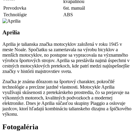
kvapalinou
Prevodovka
6st. manuál
Technológie
ABS
Aprilia
Aprilia je talianska značka motocyklov založená v roku 1945 v
meste Noale. Spočiatku sa zameriavala na výrobu bicyklov a
menších motocyklov, no postupne sa vypracovala na významného
výrobcu športových strojov. Aprilia sa preslávila najmä úspechmi v
cestných motocyklových pretekoch, kde patrí medzi najúspešnejšie
značky v histórii majstrovstiev sveta.
Značka je známa dôrazom na športový charakter, pokročilé
technológie a precízne jazdné vlastnosti. Motocykle Aprilia
využívajú skúsenosti z pretekárskeho prostredia, čo sa prejavuje na
výkonných motoroch, kvalitných podvozkoch a modernej
elektronike. Dnes je Aprilia súčasťou skupiny Piaggio a oslovuje
jazdcov, ktorí hľadajú kombináciu talianskeho dizajnu a špičkového
výkonu.
Fotogaléria