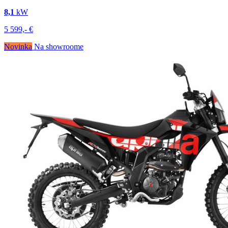
8,1
kW
5 599,-
€
Novinka
Na showroome