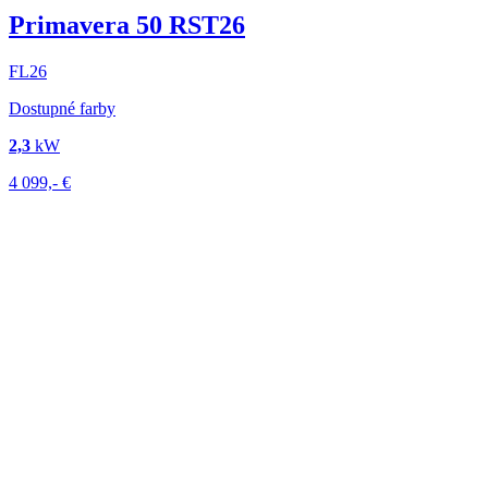
Primavera 50 RST26
FL26
Dostupné farby
2,3
kW
4 099,-
€