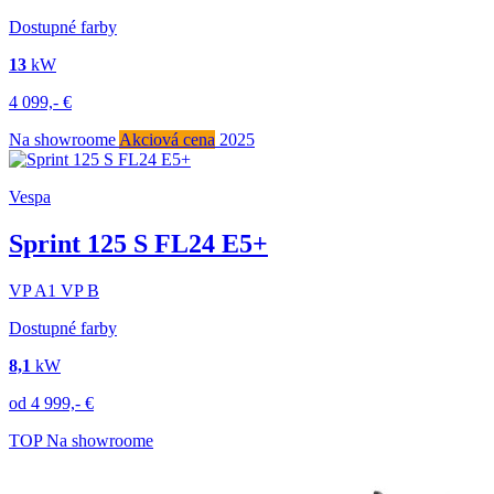
Dostupné farby
13
kW
4 099,-
€
Na showroome
Akciová cena
2025
Vespa
Sprint 125 S FL24 E5+
VP
A1
VP
B
Dostupné farby
8,1
kW
od
4 999,-
€
TOP
Na showroome