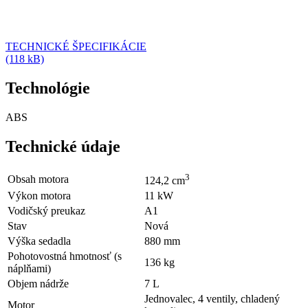
TECHNICKÉ ŠPECIFIKÁCIE
(118 kB)
Technológie
ABS
Technické údaje
3
Obsah motora
124,2
cm
Výkon motora
11
kW
Vodičský preukaz
A1
Stav
Nová
Výška sedadla
880
mm
Pohotovostná hmotnosť (s
136
kg
náplňami)
Objem nádrže
7
L
Jednovalec, 4 ventily, chladený
Motor