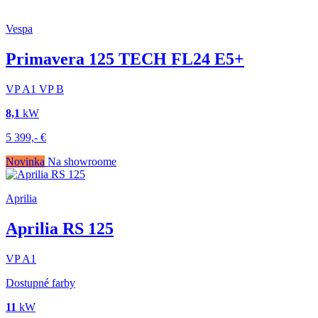
Vespa
Primavera 125 TECH FL24 E5+
VP
A1
VP
B
8,1
kW
5 399,-
€
Novinka
Na showroome
Aprilia
Aprilia RS 125
VP
A1
Dostupné farby
11
kW