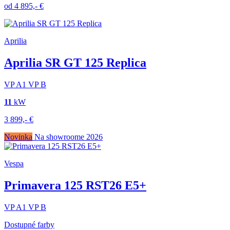
od
4 895,-
€
Aprilia
Aprilia SR GT 125 Replica
VP
A1
VP
B
11
kW
3 899,-
€
Novinka
Na showroome
2026
Vespa
Primavera 125 RST26 E5+
VP
A1
VP
B
Dostupné farby