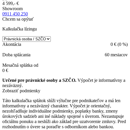
4 599,- €
Showroom
0911 450 250
Chcem sa opýtať
Kalkulačka lízingu
Akontácia
0
€ (
0
%)
Doba splácania
60
mesiacov
Mesačná splátka od
0
€
Určené pre právnické osoby a SZČO.
Výpočet je informatívny a
nezáväzný.
Zobraziť podmienky
Táto kalkulačka splátok slúži výlučne pre podnikateľov a má len
informatívny a nezáväzný charakter. Výpočet je orientačný,
nezohľadňuje individuálne podmienky, poplatky banky, zmeny
úrokových sadzieb ani iné náklady spojené s úverom. Nezastupuje
oficiálnu ponuku a neslúži ako základ pre uzatvorenie zmluvy. Pred
rozhodnutím o úvere sa poraďte s odborníkom alebo bankou.