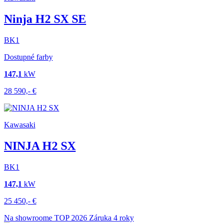
Ninja H2 SX SE
BK1
Dostupné farby
147,1
kW
28 590,-
€
Kawasaki
NINJA H2 SX
BK1
147,1
kW
25 450,-
€
Na showroome
TOP
2026
Záruka 4 roky