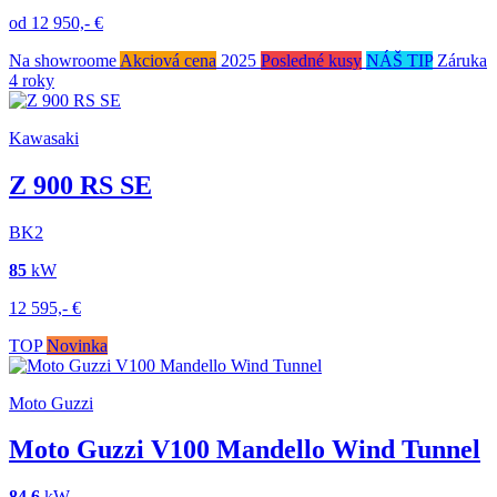
od
12 950,-
€
Na showroome
Akciová cena
2025
Posledné kusy
NÁŠ TIP
Záruka
4 roky
Kawasaki
Z 900 RS SE
BK2
85
kW
12 595,-
€
TOP
Novinka
Moto Guzzi
Moto Guzzi V100 Mandello Wind Tunnel
84,6
kW