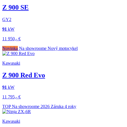
Z 900 SE
GY2
91
kW
11 950,-
€
Novinka
Na showroome
Nový motocykel
Kawasaki
Z 900 Red Evo
91
kW
11 795,-
€
TOP
Na showroome
2026
Záruka 4 roky
Kawasaki