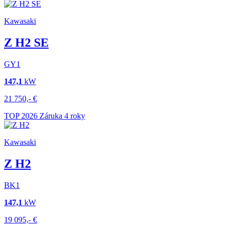
Kawasaki
Z H2 SE
GY1
147,1
kW
21 750,-
€
TOP
2026
Záruka 4 roky
Kawasaki
Z H2
BK1
147,1
kW
19 095,-
€