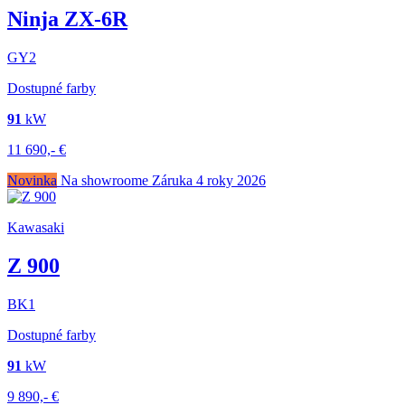
Ninja ZX-6R
GY2
Dostupné farby
91
kW
11 690,-
€
Novinka
Na showroome
Záruka 4 roky
2026
Kawasaki
Z 900
BK1
Dostupné farby
91
kW
9 890,-
€