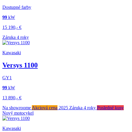
Dostupné farby
99
kW
15 190,-
€
Záruka 4 roky
Kawasaki
Versys 1100
GY1
99
kW
13 890,-
€
Na showroome
Akciová cena
2025
Záruka 4 roky
Posledné kusy
Nový motocykel
Kawasaki