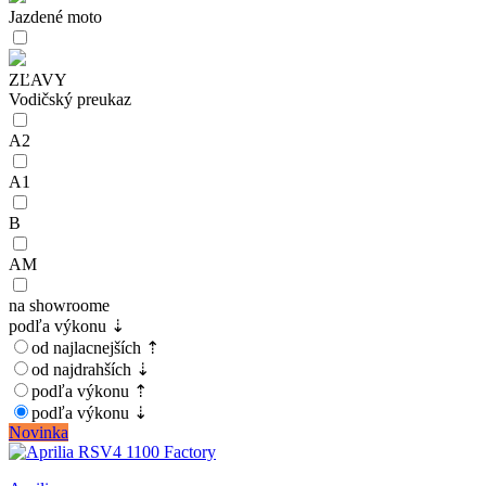
Jazdené moto
ZĽAVY
Vodičský preukaz
A2
A1
B
AM
na showroome
podľa výkonu ⇣
od najlacnejších ⇡
od najdrahších ⇣
podľa výkonu ⇡
podľa výkonu ⇣
Novinka