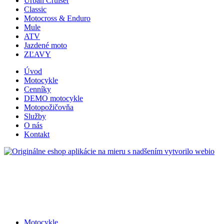
Urban Cruiser
Classic
Motocross & Enduro
Mule
ATV
Jazdené moto
ZĽAVY
Úvod
Motocykle
Cenníky
DEMO motocykle
Motopožičovňa
Služby
O nás
Kontakt
s nadšením vytvorilo webio
Motocykle