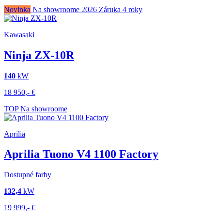
Novinka
Na showroome
2026
Záruka 4 roky
Kawasaki
Ninja ZX-10R
140
kW
18 950,-
€
TOP
Na showroome
Aprilia
Aprilia Tuono V4 1100 Factory
Dostupné farby
132,4
kW
19 999,-
€