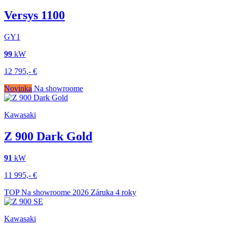
Versys 1100
GY1
99
kW
12 795,-
€
Novinka
Na showroome
Kawasaki
Z 900 Dark Gold
91
kW
11 995,-
€
TOP
Na showroome
2026
Záruka 4 roky
Kawasaki