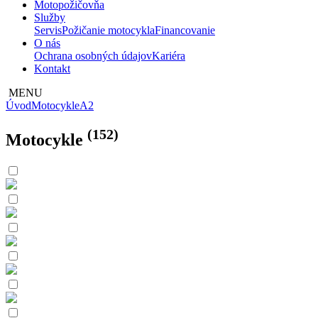
Motopožičovňa
Služby
Servis
Požičanie motocykla
Financovanie
O nás
Ochrana osobných údajov
Kariéra
Kontakt
MENU
Úvod
Motocykle
A2
(152)
Motocykle