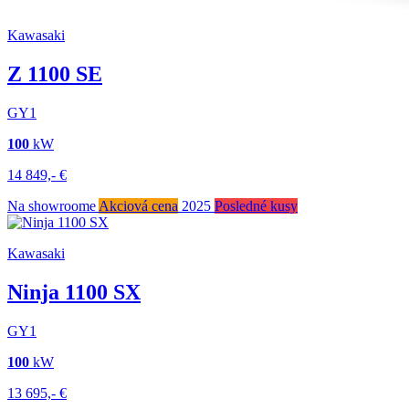
Kawasaki
Z 1100 SE
GY1
100
kW
14 849,-
€
Na showroome
Akciová cena
2025
Posledné kusy
Kawasaki
Ninja 1100 SX
GY1
100
kW
13 695,-
€