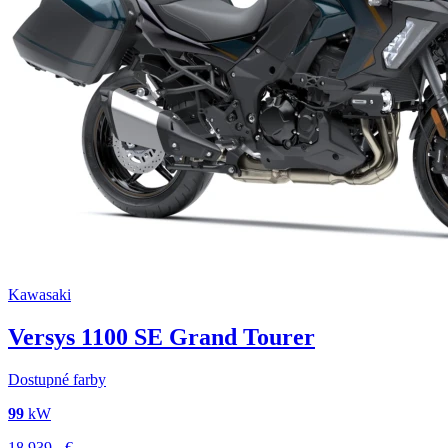
Kawasaki
Versys 1100 SE Grand Tourer
Dostupné farby
99
kW
18 939,-
€