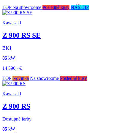
TOP
Na showroome
Posledné kusy
NÁŠ TIP
Kawasaki
Z 900 RS SE
BK1
85
kW
14 590,-
€
TOP
Novinka
Na showroome
Posledné kusy
Kawasaki
Z 900 RS
Dostupné farby
85
kW