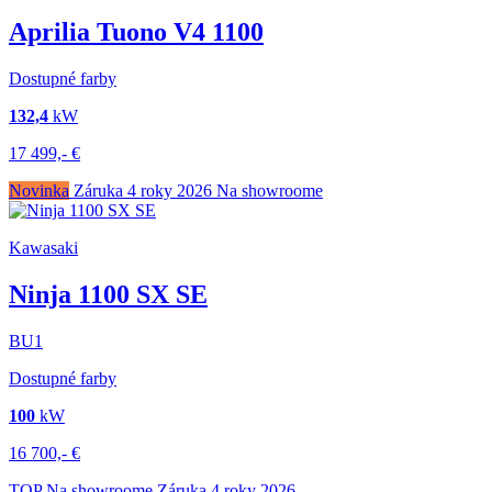
Aprilia Tuono V4 1100
Dostupné farby
132,4
kW
17 499,-
€
Novinka
Záruka 4 roky
2026
Na showroome
Kawasaki
Ninja 1100 SX SE
BU1
Dostupné farby
100
kW
16 700,-
€
TOP
Na showroome
Záruka 4 roky
2026