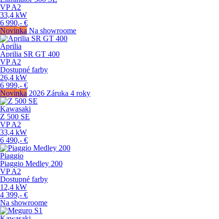
VP
A2
33,4
kW
6 990,-
€
Novinka
Na showroome
Aprilia
Aprilia SR GT 400
VP
A2
Dostupné farby
26,4
kW
6 999,-
€
Novinka
2026
Záruka 4 roky
Kawasaki
Z 500 SE
VP
A2
33,4
kW
6 490,-
€
Piaggio
Piaggio Medley 200
VP
A2
Dostupné farby
12,4
kW
4 399,-
€
Na showroome
Kawasaki