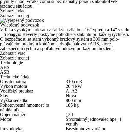
plynulý chod, vďaka čomu si bez námahy
poradí s akoukoľvek
jazdnou situáciou.
Zobraziť viac
Zobraziť menej
Vylepšený podvozok
Vďaka
vysokým kolesám z ľahkých zliatin
– 16” vpredu a 14” vzadu
– ti Piaggio Beverly poskytne pohodlie a stabilitu pri každej rýchlosti.
O bezpečnosť sa stará výkonný brzdový systém s
300 mm polo-
plávajúcim predným kotúčom
a
dvojkanálovým ABS
, ktoré
zabezpečujú rýchlu a spoľahlivú odozvu pri každom brzdení.
Zobraziť viac
Zobraziť menej
Technológie
ABS
ASR
Technické údaje
Obsah motora
310
cm
3
Výkon motora
20,4
kW
Vodičský preukaz
A, A2
Stav
Nová
Výška sedadla
800
mm
Pohotovostná hmotnosť (s
185
kg
náplňami)
Objem nádrže
12
L
Motor
Štvortaktný jednovalec hpe, 4
ventily
Prevodovka
Bezstupňový variátor