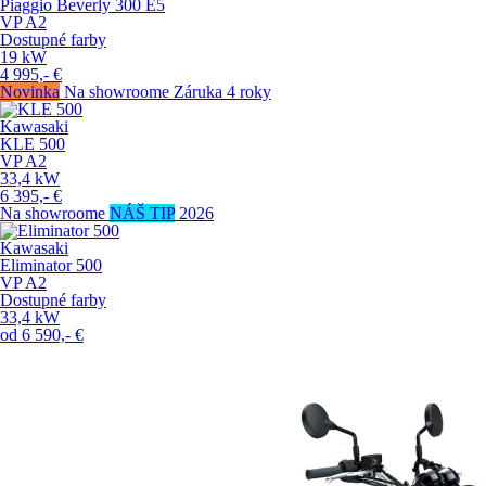
Piaggio Beverly 300 E5
VP
A2
Dostupné farby
19
kW
4 995,-
€
Novinka
Na showroome
Záruka 4 roky
Kawasaki
KLE 500
VP
A2
33,4
kW
6 395,-
€
Na showroome
NÁŠ TIP
2026
Kawasaki
Eliminator 500
VP
A2
Dostupné farby
33,4
kW
od
6 590,-
€