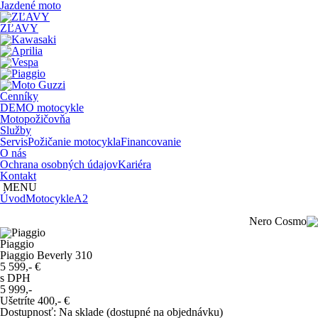
Jazdené moto
ZĽAVY
Cenníky
DEMO motocykle
Motopožičovňa
Služby
Servis
Požičanie motocykla
Financovanie
O nás
Ochrana osobných údajov
Kariéra
Kontakt
MENU
Úvod
Motocykle
A2
Piaggio
Piaggio Beverly 310
5 599,-
€
s DPH
5 999,-
Ušetríte
400,-
€
Dostupnosť
:
Na sklade (dostupné na objednávku)