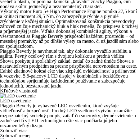
všelieho plastu
, pripomína ikonickú „kravatu“ značky Piaggio, čím
dodáva skútru jedinečný a nezameniteľný charakter.
Výkonný motor Euro 5+ High Performance Engine ponúka 27,5 koní
a krútiaci moment 29,5 Nm
, čo zabezpečuje rýchle a plynulé
zrýchlenie v každej situácii. Optimalizovaná konštrukcia prevodovky
zároveň znižuje mechanický hluk a hluk remeňa, čo prispieva k tichšej
a príjemnejšej jazde. Vďaka dokonalej kombinácii agility, výkonu a
všestrannosti sa Piaggio Beverly prispôsobí každému prostrediu –
od
mestskej premávky až po dlhšie výlety za mesto
, či už jazdíš sám alebo
so spolujazdcom.
Piaggio Beverly je navrhnuté tak, aby dokonale vyvážilo stabilitu a
agilitu.
Pevný oceľový rám s dvojitou kolískou
a
predná vidlica
Showa
poskytujú spoľahlivý základ, zatiaľ čo zadné tlmiče Showa s
nastaviteľným predpätím sa presne prispôsobia nerovnostiam na ceste.
Ľahké zliatinové kolesá ešte viac zlepšujú ovládateľnosť a priľnavosť
k vozovke.
5,5-palcový LCD displej
v kombinácii s
bezklúčovou
technológiou
spríjemňuje každodenné používanie a zabezpečuje
jednoduchú, bezstarostnú jazdu.
Kľúčové vlastnosti
LED osvetlenie
Piaggio Beverly je vybavené LED osvetlením, ktoré zvyšuje
viditeľnosť a bezpečnosť. Predný
LED svetlomet
vytvára okamžite
rozpoznateľný svetelný podpis, zatiaľ čo
smerovky, denné svietenie a
zadné svetlá s LED technológiou
ešte viac podčiarkujú jeho
nezameniteľný dizajn.
Zobraziť viac
Zobraziť menej