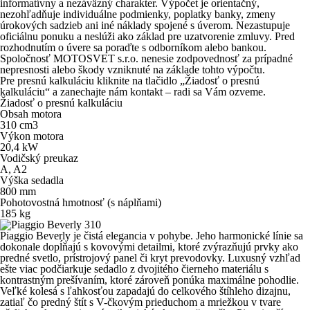
informatívny a nezáväzný charakter. Výpočet je orientačný,
nezohľadňuje individuálne podmienky, poplatky banky, zmeny
úrokových sadzieb ani iné náklady spojené s úverom. Nezastupuje
oficiálnu ponuku a neslúži ako základ pre uzatvorenie zmluvy. Pred
rozhodnutím o úvere sa poraďte s odborníkom alebo bankou.
Spoločnosť MOTOSVET s.r.o. nenesie zodpovednosť za prípadné
nepresnosti alebo škody vzniknuté na základe tohto výpočtu.
Pre presnú kalkuláciu kliknite na tlačidlo „Žiadosť o presnú
kalkuláciu“ a zanechajte nám kontakt – radi sa Vám ozveme.
Žiadosť o presnú kalkuláciu
Obsah motora
310
cm
3
Výkon motora
20,4
kW
Vodičský preukaz
A, A2
Výška sedadla
800
mm
Pohotovostná hmotnosť (s náplňami)
185
kg
Piaggio Beverly je čistá elegancia v pohybe. Jeho
harmonické línie
sa
dokonale dopĺňajú s
kovovými detailmi
, ktoré zvýrazňujú prvky ako
predné svetlo, prístrojový panel či kryt prevodovky. Luxusný vzhľad
ešte viac podčiarkuje sedadlo z
dvojitého čierneho materiálu
s
kontrastným prešívaním, ktoré zároveň ponúka maximálne pohodlie.
Veľké kolesá s ľahkosťou zapadajú do celkového štíhleho dizajnu,
zatiaľ čo predný štít s
V-čkovým prieduchom a mriežkou v tvare