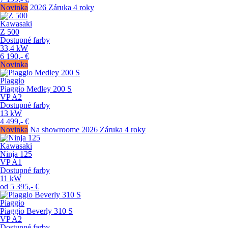
Novinka
2026
Záruka 4 roky
Kawasaki
Z 500
Dostupné farby
33,4
kW
6 190,-
€
Novinka
Piaggio
Piaggio Medley 200 S
VP
A2
Dostupné farby
13
kW
4 499,-
€
Novinka
Na showroome
2026
Záruka 4 roky
Kawasaki
Ninja 125
VP
A1
Dostupné farby
11
kW
od
5 395,-
€
Piaggio
Piaggio Beverly 310 S
VP
A2
Dostupné farby