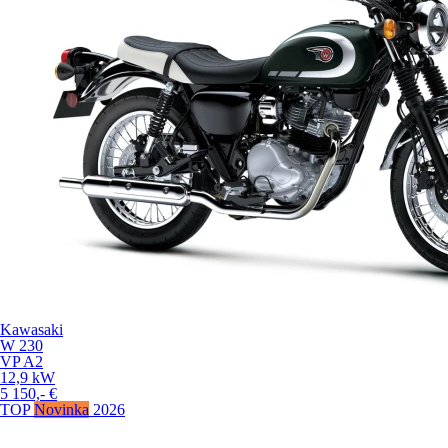
Kawasaki
W 230
VP
A2
12,9
kW
5 150,-
€
TOP
Novinka
2026