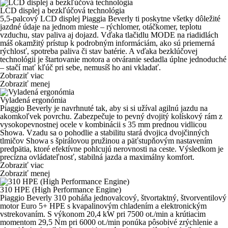
LCD displej a bezkľúčová technológia
5,5-palcový LCD displej
Piaggia Beverly ti poskytne všetky dôležité
jazdné údaje na jednom mieste – rýchlomer, otáčkomer, teplotu
vzduchu, stav paliva aj dojazd. Vďaka tlačidlu
MODE
na riadidlách
máš okamžitý prístup k podrobným informáciám, ako sú priemerná
rýchlosť, spotreba paliva či stav batérie. A vďaka
bezklúčovej
technológii
je štartovanie motora a otváranie sedadla úplne jednoduché
– stačí mať kľúč pri sebe, nemusíš ho ani vkladať.
Zobraziť viac
Zobraziť menej
Vyladená ergonómia
Piaggio Beverly je navrhnuté tak, aby si si užíval agilnú jazdu na
akomkoľvek povrchu. Zabezpečuje to pevný
dvojitý kolískový rám z
vysokopevnostnej ocele v kombinácii s 35 mm prednou vidlicou
Showa
. Vzadu sa o pohodlie a stabilitu stará
dvojica dvojčinných
tlmičov Showa s špirálovou pružinou
a päťstupňovým nastavením
predpätia, ktoré efektívne pohlcujú nerovnosti na ceste. Výsledkom je
precízna ovládateľnosť, stabilná jazda a maximálny komfort.
Zobraziť viac
Zobraziť menej
310 HPE (High Performance Engine)
Piaggio Beverly 310 poháňa
jednovalcový, štvortaktný, štvorventilový
motor Euro 5+ HPE
s kvapalinovým chladením a elektronickým
vstrekovaním. S v
ýkonom 20,4 kW pri 7500 ot./min a krútiacim
momentom 29,5 Nm pri 6000 ot./min
ponúka pôsobivé zrýchlenie a