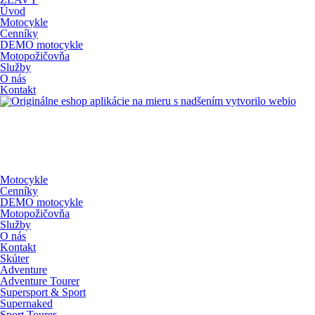
Úvod
Motocykle
Cenníky
DEMO motocykle
Motopožičovňa
Služby
O nás
Kontakt
s nadšením vytvorilo webio
Motocykle
Cenníky
DEMO motocykle
Motopožičovňa
Služby
O nás
Kontakt
Skúter
Adventure
Adventure Tourer
Supersport & Sport
Supernaked
Sport Tourer