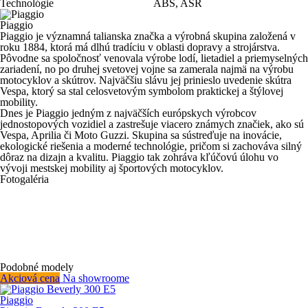
Technológie
ABS, ASR
Piaggio
Piaggio je významná talianska značka a výrobná skupina založená v
roku 1884, ktorá má dlhú tradíciu v oblasti dopravy a strojárstva.
Pôvodne sa spoločnosť venovala výrobe lodí, lietadiel a priemyselných
zariadení, no po druhej svetovej vojne sa zamerala najmä na výrobu
motocyklov a skútrov. Najväčšiu slávu jej prinieslo uvedenie skútra
Vespa, ktorý sa stal celosvetovým symbolom praktickej a štýlovej
mobility.
Dnes je Piaggio jedným z najväčších európskych výrobcov
jednostopových vozidiel a zastrešuje viacero známych značiek, ako sú
Vespa, Aprilia či Moto Guzzi. Skupina sa sústreďuje na inovácie,
ekologické riešenia a moderné technológie, pričom si zachováva silný
dôraz na dizajn a kvalitu. Piaggio tak zohráva kľúčovú úlohu vo
vývoji mestskej mobility aj športových motocyklov.
Fotogaléria
Podobné modely
Akciová cena
Na showroome
Piaggio