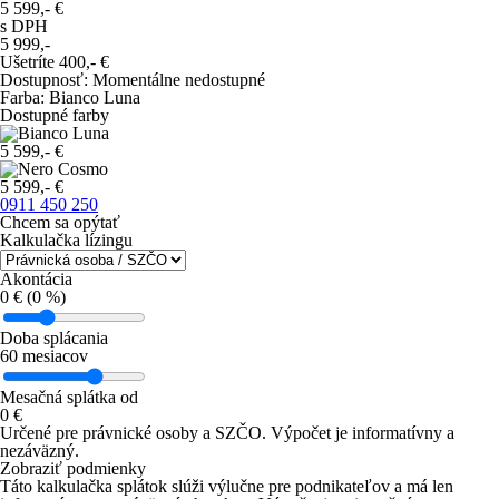
5 599,-
€
s DPH
5 999,-
Ušetríte
400,-
€
Dostupnosť
:
Momentálne nedostupné
Farba
:
Bianco Luna
Dostupné farby
5 599,- €
5 599,- €
0911 450 250
Chcem sa opýtať
Kalkulačka lízingu
Akontácia
0
€ (
0
%)
Doba splácania
60
mesiacov
Mesačná splátka od
0
€
Určené pre právnické osoby a SZČO.
Výpočet je informatívny a
nezáväzný.
Zobraziť podmienky
Táto kalkulačka splátok slúži výlučne pre podnikateľov a má len