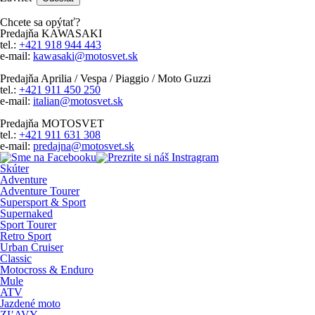
Chcete sa opýtať?
Predajňa KAWASAKI
tel.:
+421 918 944 443
e-mail:
kawasaki@motosvet.sk
Predajňa Aprilia / Vespa / Piaggio / Moto Guzzi
tel.:
+421 911 450 250
e-mail:
italian@motosvet.sk
Predajňa MOTOSVET
tel.:
+421 911 631 308
e-mail:
predajna@motosvet.sk
Skúter
Adventure
Adventure Tourer
Supersport & Sport
Supernaked
Sport Tourer
Retro Sport
Urban Cruiser
Classic
Motocross & Enduro
Mule
ATV
Jazdené moto
ZĽAVY