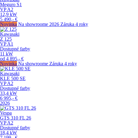
Meguro S1
VP
A2
12,9
kW
5 490,-
€
Novinka
Na showroome
2026
Záruka 4 roky
Kawasaki
Z 125
VP
A1
Dostupné farby
11
kW
od
4 895,-
€
Novinka
Na showroome
Záruka 4 roky
Kawasaki
KLE 500 SE
VP
A2
Dostupné farby
33,4
kW
6 995,-
€
2026
Vespa
GTS 310 FL 26
VP
A2
Dostupné farby
18,4
kW
7 199,-
€