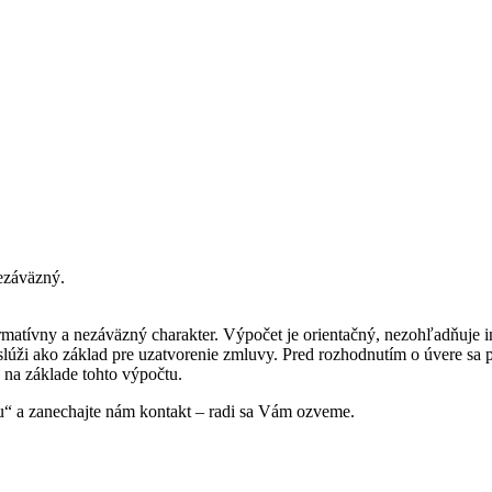
ezáväzný.
formatívny a nezáväzný charakter. Výpočet je orientačný, nezohľadňuj
neslúži ako základ pre uzatvorenie zmluvy. Pred rozhodnutím o úvere
 na základe tohto výpočtu.
ciu“ a zanechajte nám kontakt – radi sa Vám ozveme.