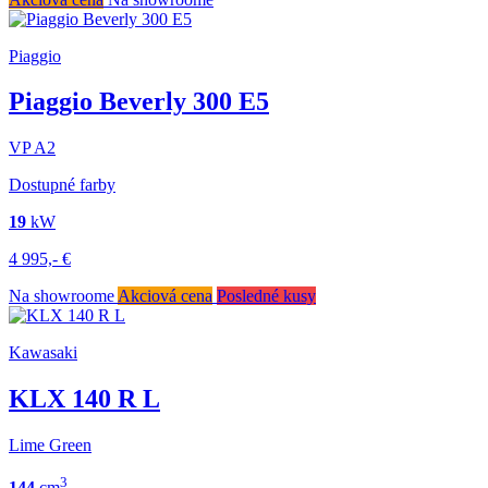
Piaggio
Piaggio Beverly 300 E5
VP
A2
Dostupné farby
19
kW
4 995,-
€
Na showroome
Akciová cena
Posledné kusy
Kawasaki
KLX 140 R L
Lime Green
3
144
cm