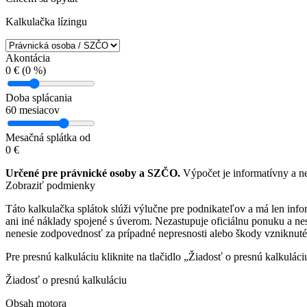
Kalkulačka lízingu
Akontácia
0
€ (
0
%)
Doba splácania
60
mesiacov
Mesačná splátka od
0
€
Určené pre právnické osoby a SZČO.
Výpočet je informatívny a n
Zobraziť podmienky
Táto kalkulačka splátok slúži výlučne pre podnikateľov a má len in
ani iné náklady spojené s úverom. Nezastupuje oficiálnu ponuku a 
nenesie zodpovednosť za prípadné nepresnosti alebo škody vzniknuté
Pre presnú kalkuláciu kliknite na tlačidlo „Žiadosť o presnú kalkulá
Žiadosť o presnú kalkuláciu
Obsah motora