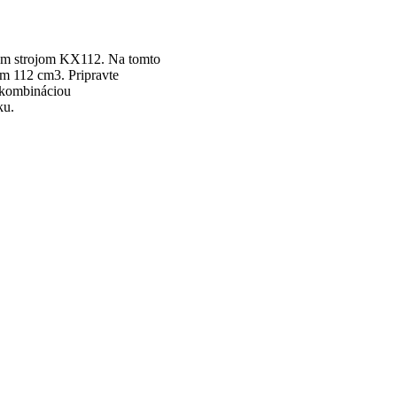
vým strojom KX112. Na tomto
m 112 cm3. Pripravte
 kombináciou
ku.