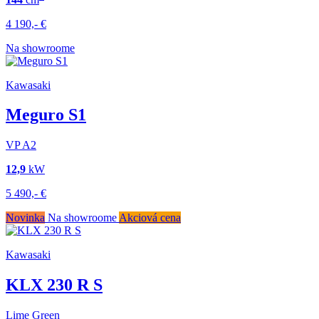
4 190,-
€
Na showroome
Kawasaki
Meguro S1
VP
A2
12,9
kW
5 490,-
€
Novinka
Na showroome
Akciová cena
Kawasaki
KLX 230 R S
Lime Green