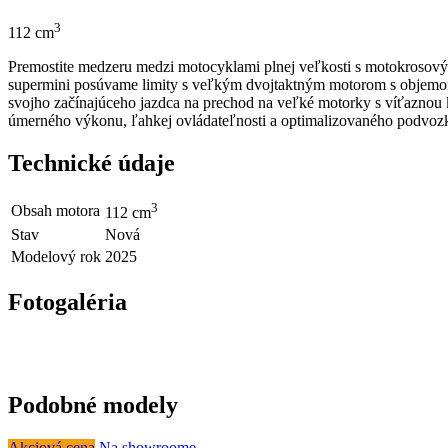
3
112
cm
Premostite medzeru medzi motocyklami plnej veľkosti s motokroso
supermini posúvame limity s veľkým dvojtaktným motorom s objemo
svojho začínajúceho jazdca na prechod na veľké motorky s víťaznou
úmerného výkonu, ľahkej ovládateľnosti a optimalizovaného podvoz
Technické údaje
3
Obsah motora
112
cm
Stav
Nová
Modelový rok
2025
Fotogaléria
Podobné modely
Akciová cena
Na showroome