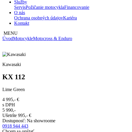
Služby
Servis
Požičanie motocykla
Financovanie
O nás
Ochrana osobných údajov
Kariéra
Kontakt
MENU
Úvod
Motocykle
Motocross & Enduro
Kawasaki
KX 112
Lime Green
4 995,-
€
s DPH
5 990,-
Ušetríte
995,-
€
Dostupnosť
:
Na showroome
0918 944 443
Chcem sa opýtať