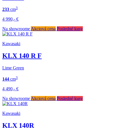
3
233
cm
4 990,-
€
Na showroome
Akciová cena
Posledné kusy
Kawasaki
KLX 140 R F
Lime Green
3
144
cm
4 490,-
€
Na showroome
Akciová cena
Posledné kusy
Kawasaki
KLX 140R