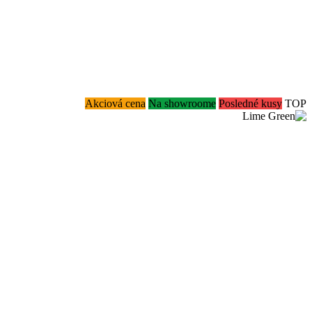
Akciová cena
Na showroome
Posledné kusy
TOP