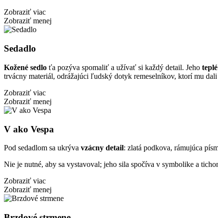
Zobraziť viac
Zobraziť menej
Sedadlo
Kožené sedlo
ťa pozýva spomaliť a užívať si každý detail. Jeho
tepl
trvácny materiál, odrážajúci ľudský dotyk remeselníkov, ktorí mu dali 
Zobraziť viac
Zobraziť menej
V ako Vespa
Pod sedadlom sa ukrýva
vzácny detail
: zlatá podkova, rámujúca pí
Nie je nutné, aby sa vystavoval; jeho sila spočíva v symbolike a tic
Zobraziť viac
Zobraziť menej
Brzdové strmene