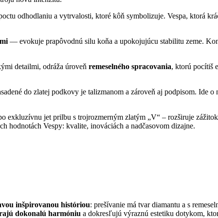
octu odhodlaniu a vytrvalosti, ktoré kôň symbolizuje. Vespa, ktorá 
nmi
— evokuje prapôvodnú silu koňa a upokojujúcu stabilitu zeme. Ko
kými detailmi, odráža úroveň
remeselného spracovania
, ktorú pocítiš
sadené do zlatej podkovy je talizmanom a zároveň aj podpisom. Ide o ne
o exkluzívnu jet prilbu s trojrozmerným zlatým „V“ – rozširuje zážito
ých hodnotách Vespy: kvalite, inováciách a nadčasovom dizajne.
vou inšpirovanou históriou
: prešívanie má tvar diamantu a s remeseln
árajú dokonalú harmóniu
a dokresľujú výraznú estetiku dotykom, ktorý