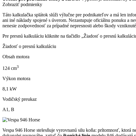
Zobraziť podmienky
Táto kalkulačka splátok slúži výlučne pre podnikateľov a má len in
ani iné náklady spojené s úverom. Nezastupuje oficiálnu ponuku a 
nenesie zodpovednosť za prípadné nepresnosti alebo škody vzniknuté
Pre presnú kalkuláciu kliknite na tlačidlo „Žiadosť o presnú kalkulá
Žiadosť o presnú kalkuláciu
Obsah motora
3
124
cm
Výkon motora
8,1
kW
Vodičský preukaz
A1, B
Vespa 946 Horse stelesňuje vyrovnanú silu koňa: prítomnosť, ktorá n
dokonalej rovnováhe, zatiaľ čo
ikonické línie
modelu 946 dodávajú st