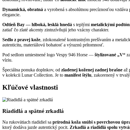
Dynamická, obratná
a vyrobená s absolútnou precíznosťou vzdáva p
elegancie.
Odtieň Bay — hlboká, lesklá hnedá
s teplými
metalickými podtó
zatiaľ čo zlaté akcenty zintnzívňujú jeho vzácny charakter.
Sedlo z pravej kože
, zdokonalené kontrastným prešívaním a metalic
autenticitu, materiálovú bohatosť a výraznú prítomnosť.
Pod sedlom umiestnené logo Vespy 946 Horse —
štylizované „V“
za
víziu.
Špeciálna ponuka doplnkov, od
zladenej koženej zadnej brašne
až p
v kolekcii Lunar Collection. Je to
manifest štýlu
, zakorenený v trval
Kľúčové vlastnosti
Riadidlá a spätné zrkadlá
Na rukovätiach riadidiel sa
prírodná koža snúbi s povrchovou úpra
ktorý dodáva jazde autentický pocit.
Zrkadlá a riadidlá spolu vytv