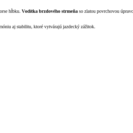
orse hĺbku.
Vodítka brzdového strmeňa
so zlatou povrchovou úpravo
móniu aj stabilitu, ktoré vytvárajú jazdecký zážitok.