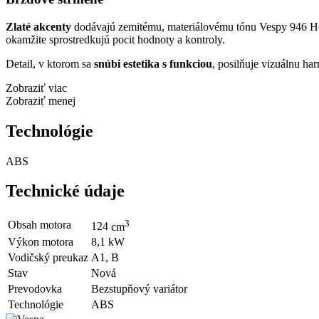
Zlaté akcenty
dodávajú zemitému, materiálovému tónu Vespy 946 H
okamžite sprostredkujú pocit hodnoty a kontroly.
Detail, v ktorom sa
snúbi estetika s funkciou
, posilňuje vizuálnu har
Zobraziť viac
Zobraziť menej
Technológie
ABS
Technické údaje
3
Obsah motora
124
cm
Výkon motora
8,1
kW
Vodičský preukaz
A1, B
Stav
Nová
Prevodovka
Bezstupňový variátor
Technológie
ABS