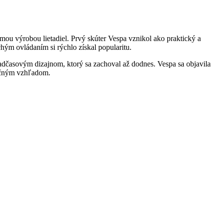
ou výrobou lietadiel. Prvý skúter Vespa vznikol ako praktický a
m ovládaním si rýchlo získal popularitu.
 nadčasovým dizajnom, ktorý sa zachoval až dodnes. Vespa sa objavila
dičným vzhľadom.