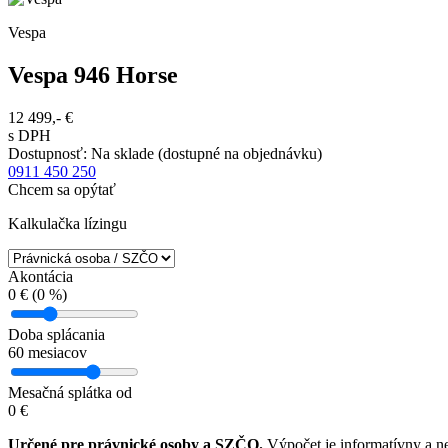
Vespa
Vespa 946 Horse
12 499,-
€
s DPH
Dostupnosť
:
Na sklade (dostupné na objednávku)
0911 450 250
Chcem sa opýtať
Kalkulačka lízingu
Akontácia
0
€ (
0
%)
Doba splácania
60
mesiacov
Mesačná splátka od
0
€
Určené pre právnické osoby a SZČO.
Výpočet je informatívny a n