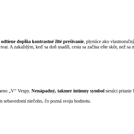
é odtiene dopĺňa kontrastné žlté prešívanie
, plynúce ako vlastnoručn
tvar. A zakaždým, keď sa doň usadíš, cesta sa začína ešte skôr, než sa n
smeno „V“ Vespy.
Nenápadný, takmer intímny symbol
nesúci prianie š
hom sebavedomí niečoho, čo pozná svoju hodnotu.