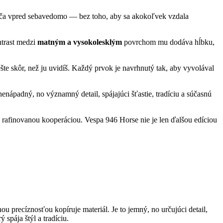
kráča vpred sebavedomo — bez toho, aby sa akokoľvek vzdala
ntrast medzi
matným a vysokolesklým
povrchom mu dodáva hĺbku,
 ešte skôr, než ju uvidíš. Každý prvok je navrhnutý tak, aby vyvolával
nápadný, no významný detail, spájajúci šťastie, tradíciu a súčasnú
k rafinovanou kooperáciou. Vespa 946 Horse nie je len ďalšou edíciou
ou precíznosťou kopíruje materiál. Je to jemný, no určujúci detail,
 spája štýl a tradíciu.