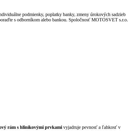
e individuálne podmienky, poplatky banky, zmeny úrokových sadzieb
 sa poraďte s odborníkom alebo bankou. Spoločnosť MOTOSVET s.r.o.
ový rám s hliníkovými prvkami
vyjadruje pevnosť a ľahkosť v