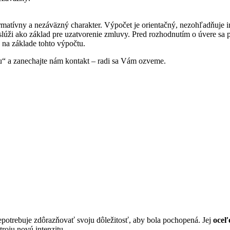
formatívny a nezáväzný charakter. Výpočet je orientačný, nezohľadňuj
neslúži ako základ pre uzatvorenie zmluvy. Pred rozhodnutím o úvere
 na základe tohto výpočtu.
ciu“ a zanechajte nám kontakt – radi sa Vám ozveme.
epotrebuje zdôrazňovať svoju dôležitosť, aby bola pochopená. Jej
oceľ
roju novú intenzitu.