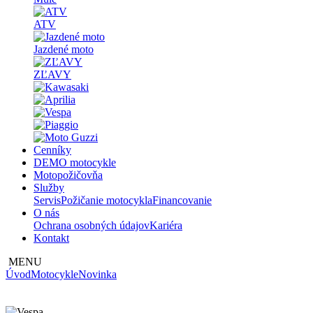
ATV
Jazdené moto
ZĽAVY
Cenníky
DEMO motocykle
Motopožičovňa
Služby
Servis
Požičanie motocykla
Financovanie
O nás
Ochrana osobných údajov
Kariéra
Kontakt
MENU
Úvod
Motocykle
Novinka