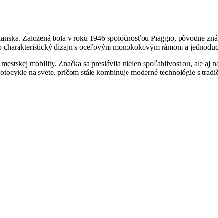
ianska. Založená bola v roku 1946 spoločnosťou Piaggio, pôvodne znám
o charakteristický dizajn s oceľovým monokokovým rámom a jednoduchý
 mestskej mobility. Značka sa preslávila nielen spoľahlivosťou, ale aj
motocykle na svete, pričom stále kombinuje moderné technológie s tra