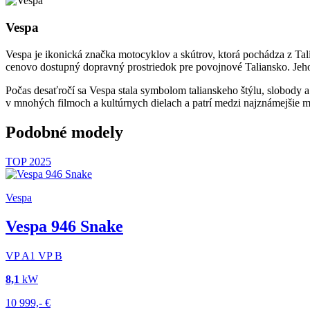
Vespa
Vespa je ikonická značka motocyklov a skútrov, ktorá pochádza z Tal
cenovo dostupný dopravný prostriedok pre povojnové Taliansko. Jeh
Počas desaťročí sa Vespa stala symbolom talianskeho štýlu, slobody a
v mnohých filmoch a kultúrnych dielach a patrí medzi najznámejšie 
Podobné modely
TOP
2025
Vespa
Vespa 946 Snake
VP
A1
VP
B
8,1
kW
10 999,-
€