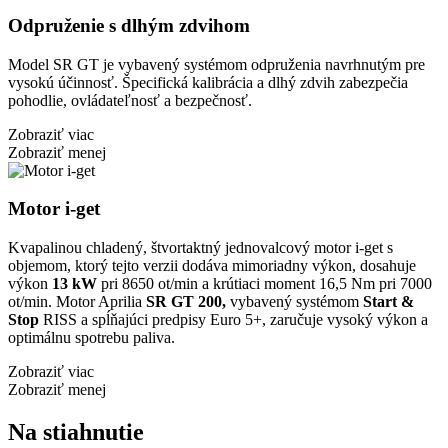
Odpruženie s dlhým zdvihom
Model SR GT je vybavený systémom odpruženia navrhnutým pre
vysokú účinnosť. Špecifická kalibrácia a dlhý zdvih zabezpečia
pohodlie, ovládateľnosť a bezpečnosť.
Zobraziť viac
Zobraziť menej
Motor i-get
Kvapalinou chladený, štvortaktný jednovalcový motor i-get s
objemom, ktorý tejto verzii dodáva mimoriadny výkon, dosahuje
výkon
13 kW
pri 8650 ot/min a krútiaci moment 16,5 Nm pri 7000
ot/min. Motor Aprilia
SR GT 200,
vybavený systémom
Start &
Stop
RISS a spĺňajúci predpisy Euro 5+, zaručuje vysoký výkon a
optimálnu spotrebu paliva.
Zobraziť viac
Zobraziť menej
Na stiahnutie