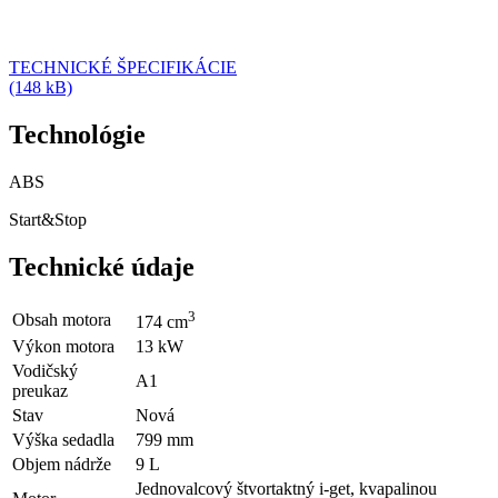
TECHNICKÉ ŠPECIFIKÁCIE
(148 kB)
Technológie
ABS
Start&Stop
Technické údaje
3
Obsah motora
174
cm
Výkon motora
13
kW
Vodičský
A1
preukaz
Stav
Nová
Výška sedadla
799
mm
Objem nádrže
9
L
Jednovalcový štvortaktný i-get, kvapalinou