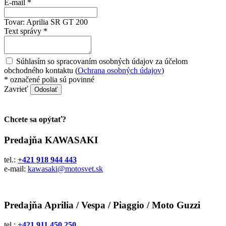
E-mail *
Tovar:
Aprilia SR GT 200
Text správy *
Súhlasím so spracovaním osobných údajov za účelom
obchodného kontaktu (
Ochrana osobných údajov
)
*
označené polia sú povinné
Zavrieť
Odoslať
Chcete sa opýtať?
Predajňa KAWASAKI
tel.:
+421 918 944 443
e-mail:
kawasaki@motosvet.sk
Predajňa Aprilia / Vespa / Piaggio / Moto Guzzi
tel.:
+421 911 450 250