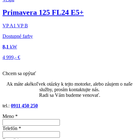
Primavera 125 FL24 E5+
VP
A1
VP
B
Dostupné farby
8,1
kW
4 999,-
€
Chcem sa opýtať
Ak máte akékoľvek otázky k tejto motorke, alebo záujem o naše
služby, prosím kontaktujte nás.
Radi sa Vám budeme venovať.
tel.:
0911 450 250
Meno *
Telefón *