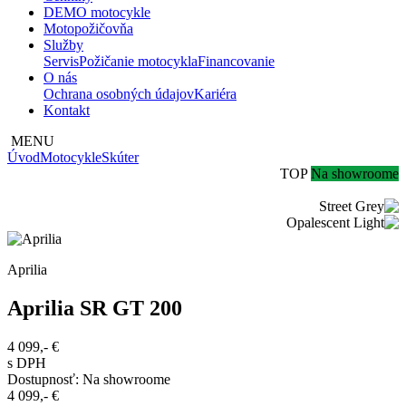
DEMO motocykle
Motopožičovňa
Služby
Servis
Požičanie motocykla
Financovanie
O nás
Ochrana osobných údajov
Kariéra
Kontakt
MENU
Úvod
Motocykle
Skúter
TOP
Na showroome
Aprilia
Aprilia SR GT 200
4 099,-
€
s DPH
Dostupnosť
:
Na showroome
4 099,-
€