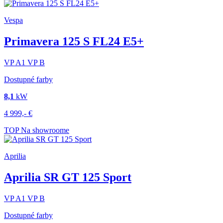
Vespa
Primavera 125 S FL24 E5+
VP
A1
VP
B
Dostupné farby
8,1
kW
4 999,-
€
TOP
Na showroome
Aprilia
Aprilia SR GT 125 Sport
VP
A1
VP
B
Dostupné farby