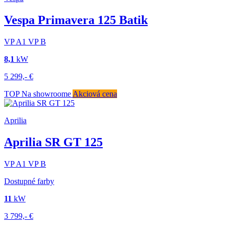
Vespa Primavera 125 Batik
VP
A1
VP
B
8,1
kW
5 299,-
€
TOP
Na showroome
Akciová cena
Aprilia
Aprilia SR GT 125
VP
A1
VP
B
Dostupné farby
11
kW
3 799,-
€