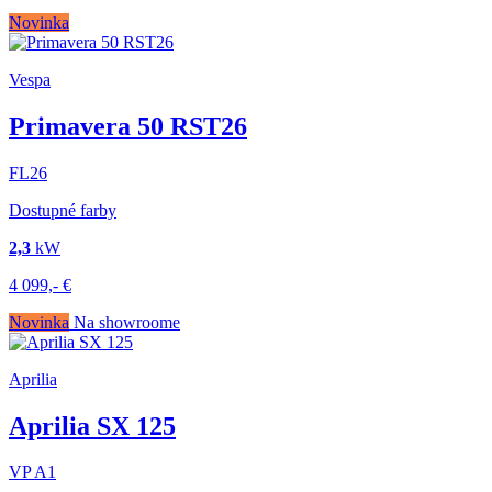
Novinka
Vespa
Primavera 50 RST26
FL26
Dostupné farby
2,3
kW
4 099,-
€
Novinka
Na showroome
Aprilia
Aprilia SX 125
VP
A1