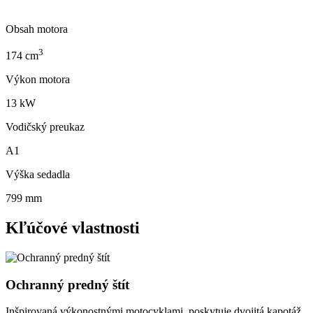
Obsah motora
3
174
cm
Výkon motora
13
kW
Vodičský preukaz
A1
Výška sedadla
799
mm
Kľúčové vlastnosti
Ochranný predný štít
Inšpirovaná výkonostnými motocyklami, poskytuje dvojitá kapotáž