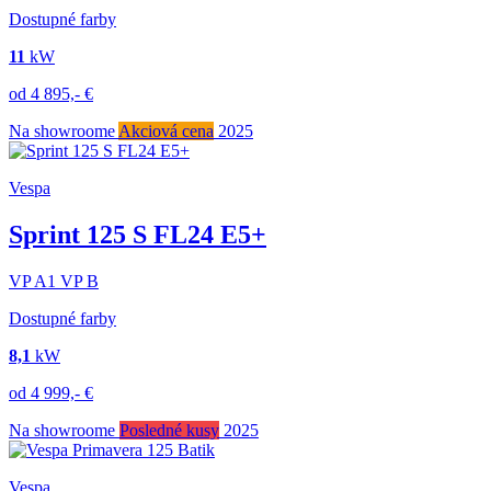
Dostupné farby
11
kW
od
4 895,-
€
Na showroome
Akciová cena
2025
Vespa
Sprint 125 S FL24 E5+
VP
A1
VP
B
Dostupné farby
8,1
kW
od
4 999,-
€
Na showroome
Posledné kusy
2025
Vespa