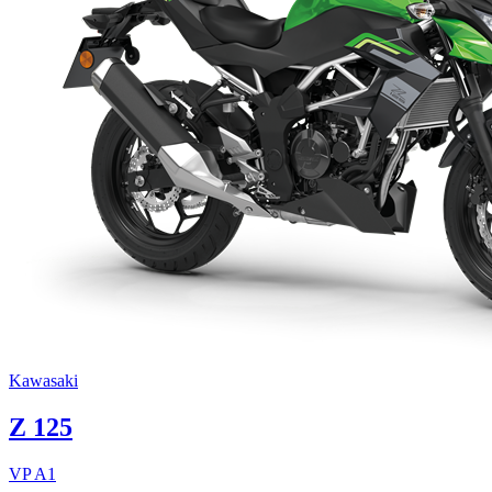
Kawasaki
Z 125
VP
A1