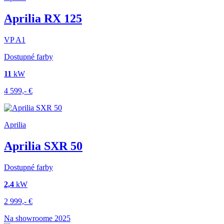
Aprilia RX 125
VP
A1
Dostupné farby
11
kW
4 599,-
€
Aprilia
Aprilia SXR 50
Dostupné farby
2,4
kW
2 999,-
€
Na showroome
2025