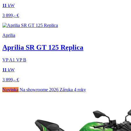
11
kW
3 899,-
€
Aprilia
Aprilia SR GT 125 Replica
VP
A1
VP
B
11
kW
3 899,-
€
Novinka
Na showroome
2026
Záruka 4 roky