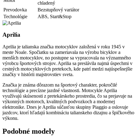
Motor
chladený
Prevodovka
Bezstupňový variátor
Technológie
ABS, Start&Stop
Aprilia
Aprilia je talianska značka motocyklov založená v roku 1945 v
meste Noale. Spočiatku sa zameriavala na výrobu bicyklov a
menších motocyklov, no postupne sa vypracovala na významného
výrobcu športových strojov. Aprilia sa preslávila najmä úspechmi v
cestných motocyklových pretekoch, kde patrí medzi najúspešnejšie
značky v histórii majstrovstiev sveta.
Značka je známa dôrazom na športový charakter, pokročilé
technológie a precízne jazdné vlastnosti. Motocykle Aprilia
využívajú skúsenosti z pretekárskeho prostredia, čo sa prejavuje na
výkonných motoroch, kvalitných podvozkoch a modernej
elektronike. Dnes je Aprilia súčasťou skupiny Piaggio a oslovuje
jazdcov, ktorí hľadajú kombináciu talianskeho dizajnu a špičkového
výkonu.
Podobné modely