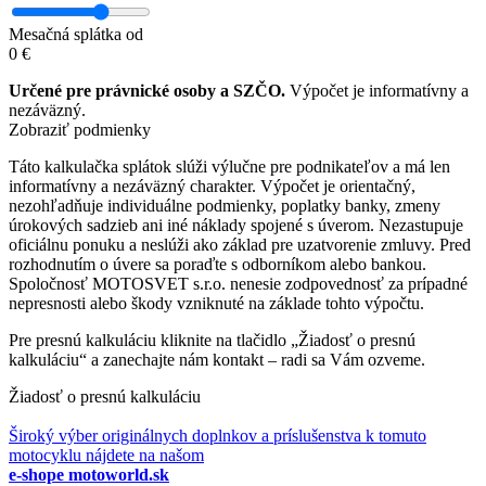
Mesačná splátka od
0
€
Určené pre právnické osoby a SZČO.
Výpočet je informatívny a
nezáväzný.
Zobraziť podmienky
Táto kalkulačka splátok slúži výlučne pre podnikateľov a má len
informatívny a nezáväzný charakter. Výpočet je orientačný,
nezohľadňuje individuálne podmienky, poplatky banky, zmeny
úrokových sadzieb ani iné náklady spojené s úverom. Nezastupuje
oficiálnu ponuku a neslúži ako základ pre uzatvorenie zmluvy. Pred
rozhodnutím o úvere sa poraďte s odborníkom alebo bankou.
Spoločnosť MOTOSVET s.r.o. nenesie zodpovednosť za prípadné
nepresnosti alebo škody vzniknuté na základe tohto výpočtu.
Pre presnú kalkuláciu kliknite na tlačidlo „Žiadosť o presnú
kalkuláciu“ a zanechajte nám kontakt – radi sa Vám ozveme.
Žiadosť o presnú kalkuláciu
Široký výber originálnych doplnkov a príslušenstva k tomuto
motocyklu nájdete na našom
e-shope motoworld.sk