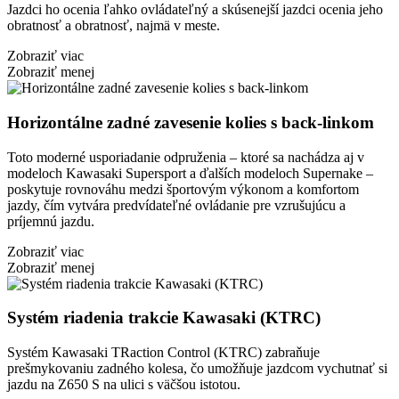
Jazdci ho ocenia ľahko ovládateľný a skúsenejší jazdci ocenia jeho
obratnosť a obratnosť, najmä v meste.
Zobraziť viac
Zobraziť menej
Horizontálne zadné zavesenie kolies s back-linkom
Toto moderné usporiadanie odpruženia – ktoré sa nachádza aj v
modeloch Kawasaki Supersport a ďalších modeloch Supernake –
poskytuje rovnováhu medzi športovým výkonom a komfortom
jazdy, čím vytvára predvídateľné ovládanie pre vzrušujúcu a
príjemnú jazdu.
Zobraziť viac
Zobraziť menej
Systém riadenia trakcie Kawasaki (KTRC)
Systém Kawasaki TRaction Control (KTRC) zabraňuje
prešmykovaniu zadného kolesa, čo umožňuje jazdcom vychutnať si
jazdu na Z650 S na ulici s väčšou istotou.