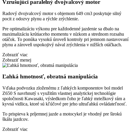
Vzrušujúci paralelný dvojvalcový motor
Radový dvojvalcový motor s objemom 649 cm3 poskytuje silný
pocit z odozvy plynu a rýchle zrýchlenie.
Pre optimalizáciu výkonu pre každodenné jazdenie sa dbalo na
maximalizáciu krútiaceho momentu v nízkom a strednom rozsahu
otáčok. To ponúka vysokú úroveň kontroly pri jemnom nastavovaní
plynu a zároveň uspokojivý nával zrýchlenia v nižších otáčkach.
Zobraziť viac
Zobraziť menej
Ľahká hmotnosť, obratná manipulácia
Vďaka podvozku zloženému z ľahkých komponentov bol model
Z650 S navrhnutý s využitím vlastnej analytickej technológie
spoločnosti Kawasaki, výsledkom čoho je ľahký mriežkový rám a
kyvná vidlica, ktoré sú kľúčové pre jeho ultraľahkú ovládateľnosť.
To prispieva k príjemnej jazde a motocykel je vhodný pre širokú
škálu jazdcov.
Zobraziť viac