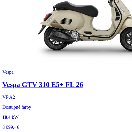
Vespa
Vespa GTV 310 E5+ FL 26
VP
A2
Dostupné farby
18,4
kW
8 099,-
€