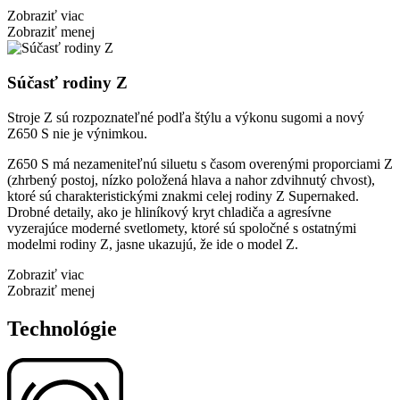
Zobraziť viac
Zobraziť menej
Súčasť rodiny Z
Stroje Z sú rozpoznateľné podľa štýlu a výkonu sugomi a nový
Z650 S nie je výnimkou.
Z650 S má nezameniteľnú siluetu s časom overenými proporciami Z
(zhrbený postoj, nízko položená hlava a nahor zdvihnutý chvost),
ktoré sú charakteristickými znakmi celej rodiny Z Supernaked.
Drobné detaily, ako je hliníkový kryt chladiča a agresívne
vyzerajúce moderné svetlomety, ktoré sú spoločné s ostatnými
modelmi rodiny Z, jasne ukazujú, že ide o model Z.
Zobraziť viac
Zobraziť menej
Technológie