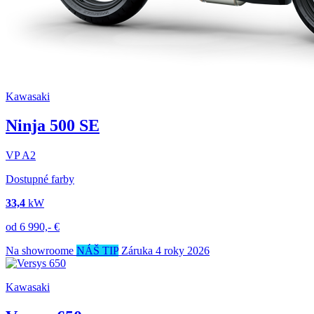
Kawasaki
Ninja 500 SE
VP
A2
Dostupné farby
33,4
kW
od
6 990,-
€
Na showroome
NÁŠ TIP
Záruka 4 roky
2026
Kawasaki