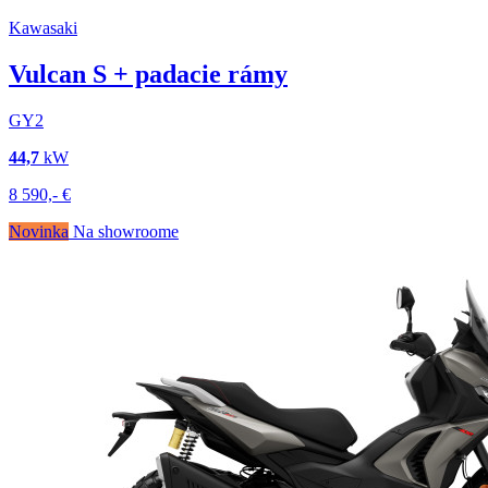
Kawasaki
Vulcan S + padacie rámy
GY2
44,7
kW
8 590,-
€
Novinka
Na showroome