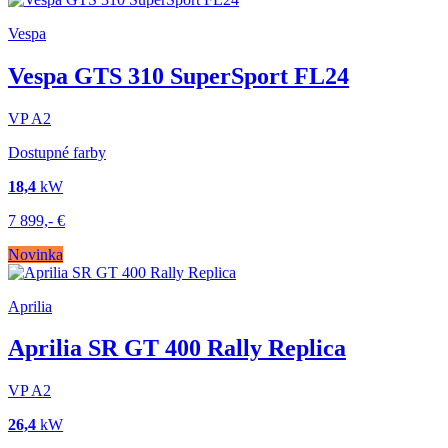
Vespa
Vespa GTS 310 SuperSport FL24
VP
A2
Dostupné farby
18,4
kW
7 899,-
€
Novinka
Aprilia
Aprilia SR GT 400 Rally Replica
VP
A2
26,4
kW