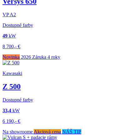
Versys 650
VP
A2
Dostupné farby
49
kW
8 700,-
€
Novinka
2026
Záruka 4 roky
Kawasaki
Z 500
Dostupné farby
33,4
kW
6 190,-
€
Na showroome
Akciová cena
NÁŠ TIP