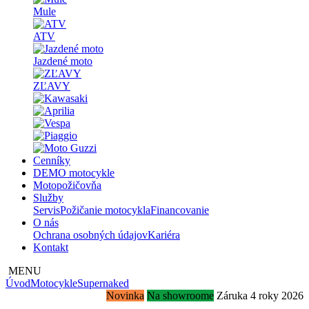
Mule
ATV
Jazdené moto
ZĽAVY
Cenníky
DEMO motocykle
Motopožičovňa
Služby
Servis
Požičanie motocykla
Financovanie
O nás
Ochrana osobných údajov
Kariéra
Kontakt
MENU
Úvod
Motocykle
Supernaked
Novinka
Na showroome
Záruka 4 roky
2026