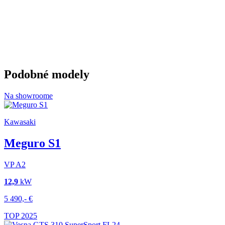
Podobné modely
Na showroome
Kawasaki
Meguro S1
VP
A2
12,9
kW
5 490,-
€
TOP
2025