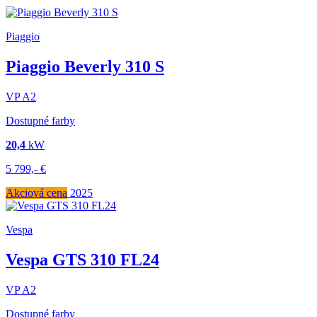
Piaggio
Piaggio Beverly 310 S
VP
A2
Dostupné farby
20,4
kW
5 799,-
€
Akciová cena
2025
Vespa
Vespa GTS 310 FL24
VP
A2
Dostupné farby