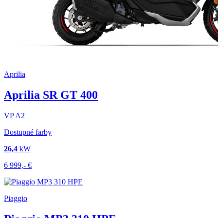
Aprilia
Aprilia SR GT 400
VP
A2
Dostupné farby
26,4
kW
6 999,-
€
Piaggio