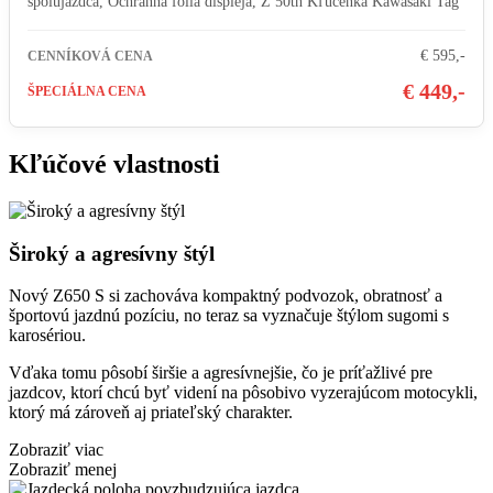
spolujazdca, Ochranná fólia displeja, Z 50th Kľúčenka Kawasaki Tag
€ 595,-
CENNÍKOVÁ CENA
€ 449,-
ŠPECIÁLNA CENA
Kľúčové vlastnosti
Široký a agresívny štýl
Nový Z650 S si zachováva kompaktný podvozok, obratnosť a
športovú jazdnú pozíciu, no teraz sa vyznačuje štýlom sugomi s
karosériou.
Vďaka tomu pôsobí širšie a agresívnejšie, čo je príťažlivé pre
jazdcov, ktorí chcú byť videní na pôsobivo vyzerajúcom motocykli,
ktorý má zároveň aj priateľský charakter.
Zobraziť viac
Zobraziť menej