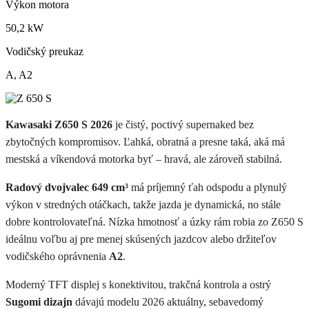
Výkon motora
50,2
kW
Vodičský preukaz
A, A2
Kawasaki Z650 S 2026
je čistý, poctivý supernaked bez
zbytočných kompromisov. Ľahká, obratná a presne taká, aká má
mestská a víkendová motorka byť – hravá, ale zároveň stabilná.
Radový dvojvalec 649 cm³
má príjemný ťah odspodu a plynulý
výkon v stredných otáčkach, takže jazda je dynamická, no stále
dobre kontrolovateľná. Nízka hmotnosť a úzky rám robia zo Z650 S
ideálnu voľbu aj pre menej skúsených jazdcov alebo držiteľov
vodičského oprávnenia
A2
.
Moderný TFT displej s konektivitou, trakčná kontrola a ostrý
Sugomi dizajn
dávajú modelu 2026 aktuálny, sebavedomý