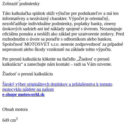
Zobraziť podmienky
Táto kalkulačka splátok slúži výlučne pre podnikateľov a má len
informatívny a nezáväzný charakter. Výpočet je orientačný,
nezohľadňuje individuálne podmienky, poplatky banky, zmeny
úrokových sadzieb ani iné náklady spojené s úverom. Nezastupuje
oficiálnu ponuku a neslúži ako základ pre uzatvorenie zmluvy. Pred
rozhodnutím o úvere sa poraďte s odborníkom alebo bankou.
Spoločnosť MOTOSVET s.r.o. nenesie zodpovednosť za prípadné
nepresnosti alebo škody vzniknuté na základe tohto výpočtu.
Pre presnú kalkuláciu kliknite na tlačidlo „Žiadosť o presnú
kalkuláciu“ a zanechajte nám kontakt – radi sa Vám ozveme.
Žiadosť o presnú kalkuláciu
Široký výber originálnych doplnkov a príslušenstva k tomuto
motocyklu nájdete na našom
e-shope motoworld.sk
Obsah motora
3
649
cm