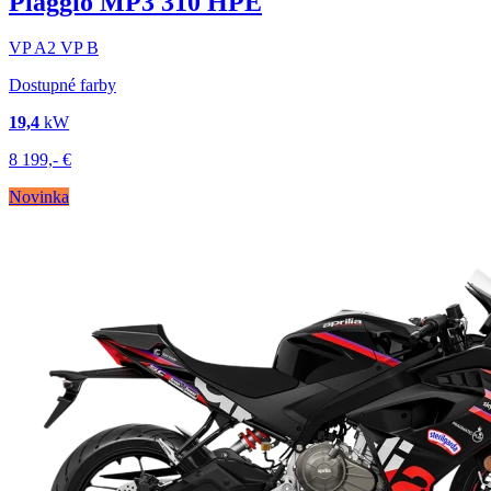
Piaggio MP3 310 HPE
VP
A2
VP
B
Dostupné farby
19,4
kW
8 199,-
€
Novinka