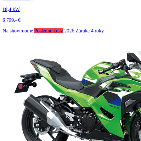
18,4
kW
6 799,-
€
Na showroome
Posledné kusy
2026
Záruka 4 roky