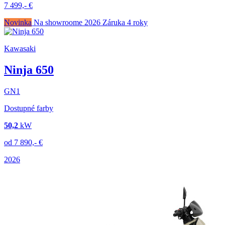
7 499,-
€
Novinka
Na showroome
2026
Záruka 4 roky
Kawasaki
Ninja 650
GN1
Dostupné farby
50,2
kW
od
7 890,-
€
2026