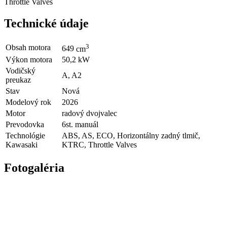
Throttle Valves
Technické údaje
3
Obsah motora
649
cm
Výkon motora
50,2
kW
Vodičský
A, A2
preukaz
Stav
Nová
Modelový rok
2026
Motor
radový dvojvalec
Prevodovka
6st. manuál
Technológie
ABS
,
AS
,
ECO
,
Horizontálny zadný tlmič
,
Kawasaki
KTRC
,
Throttle Valves
Fotogaléria