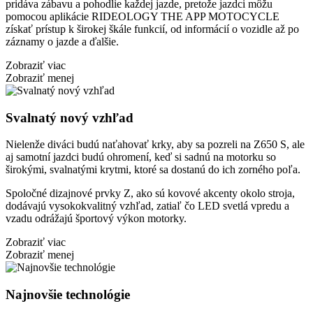
pridáva zábavu a pohodlie každej jazde, pretože jazdci môžu
pomocou aplikácie RIDEOLOGY THE APP MOTOCYCLE
získať prístup k širokej škále funkcií, od informácií o vozidle až po
záznamy o jazde a ďalšie.
Zobraziť viac
Zobraziť menej
Svalnatý nový vzhľad
Nielenže diváci budú naťahovať krky, aby sa pozreli na Z650 S, ale
aj samotní jazdci budú ohromení, keď si sadnú na motorku so
širokými, svalnatými krytmi, ktoré sa dostanú do ich zorného poľa.
Spoločné dizajnové prvky Z, ako sú kovové akcenty okolo stroja,
dodávajú vysokokvalitný vzhľad, zatiaľ čo LED svetlá vpredu a
vzadu odrážajú športový výkon motorky.
Zobraziť viac
Zobraziť menej
Najnovšie technológie