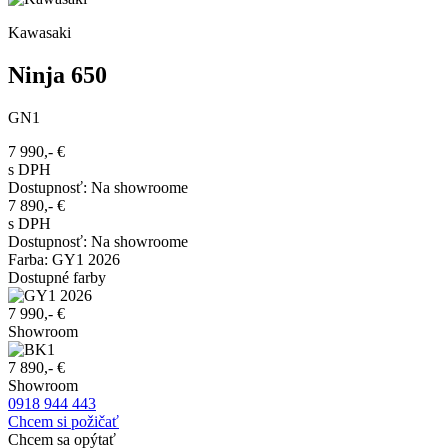
Kawasaki
Ninja 650
GN1
7 990,-
€
s DPH
Dostupnosť
:
Na showroome
7 890,-
€
s DPH
Dostupnosť
:
Na showroome
Farba
:
GY1 2026
Dostupné farby
7 990,- €
Showroom
7 890,- €
Showroom
0918 944 443
Chcem si požičať
Chcem sa opýtať