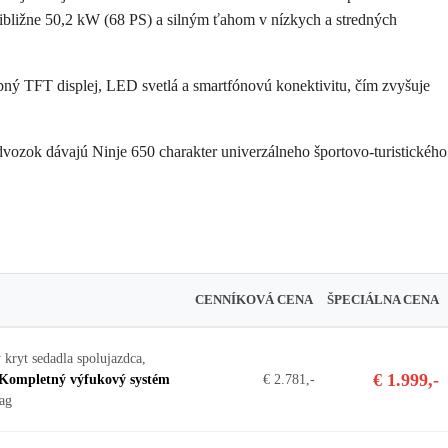
bližne 50,2 kW (68 PS) a silným ťahom v nízkych a stredných
ebný TFT displej, LED svetlá a smartfónovú konektivitu, čím zvyšuje
vozok dávajú Ninje 650 charakter univerzálneho športovo-turistického
CENNÍKOVÁ CENA
ŠPECIÁLNA CENA
 kryt sedadla spolujazdca,
€ 1.999,-
€ 2.781,-
Kompletný výfukový systém
ag