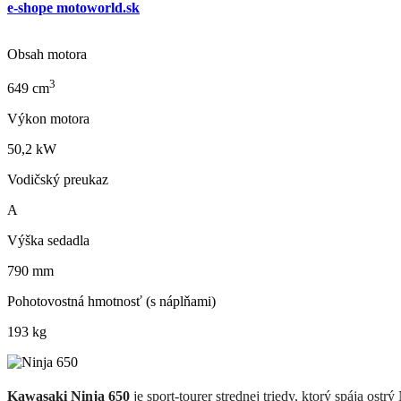
e-shope motoworld.sk
Obsah motora
3
649
cm
Výkon motora
50,2
kW
Vodičský preukaz
A
Výška sedadla
790
mm
Pohotovostná hmotnosť (s náplňami)
193
kg
Kawasaki Ninja 650
je sport-tourer strednej triedy, ktorý spája os