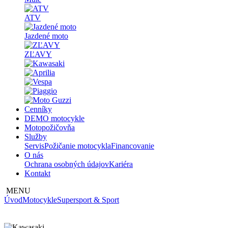
ATV
Jazdené moto
ZĽAVY
Cenníky
DEMO motocykle
Motopožičovňa
Služby
Servis
Požičanie motocykla
Financovanie
O nás
Ochrana osobných údajov
Kariéra
Kontakt
MENU
Úvod
Motocykle
Supersport & Sport