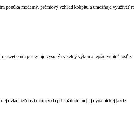
ením ponúka moderný, prémiový vzhľad kokpitu a umožňuje využívať ro
 osvetlením poskytuje vysoký svetelný výkon a lepšiu viditeľnosť z
nej ovládateľnosti motocykla pri každodennej aj dynamickej jazde.