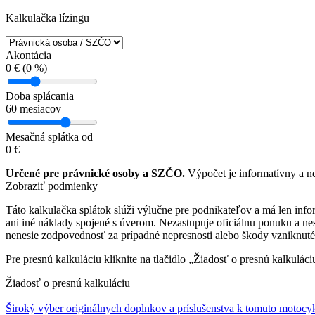
Kalkulačka lízingu
Akontácia
0
€ (
0
%)
Doba splácania
60
mesiacov
Mesačná splátka od
0
€
Určené pre právnické osoby a SZČO.
Výpočet je informatívny a n
Zobraziť podmienky
Táto kalkulačka splátok slúži výlučne pre podnikateľov a má len in
ani iné náklady spojené s úverom. Nezastupuje oficiálnu ponuku a 
nenesie zodpovednosť za prípadné nepresnosti alebo škody vzniknuté
Pre presnú kalkuláciu kliknite na tlačidlo „Žiadosť o presnú kalkulá
Žiadosť o presnú kalkuláciu
Široký výber originálnych doplnkov a príslušenstva k tomuto motocy