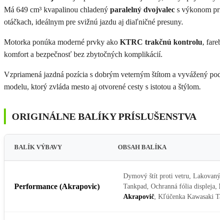
Má 649 cm³ kvapalinou chladený
paralelný dvojvalec
s výkonom pri
otáčkach, ideálnym pre svižnú jazdu aj diaľničné presuny.
Motorka ponúka moderné prvky ako
KTRC trakčnú kontrolu
, far
komfort a bezpečnosť bez zbytočných komplikácií.
Vzpriamená jazdná pozícia s dobrým veterným štítom a vyvážený pod
modelu, ktorý zvláda mesto aj otvorené cesty s istotou a štýlom.
ORIGINÁLNE BALÍKY PRÍSLUŠENSTVA
BALÍK VÝBAVY
OBSAH BALÍKA
Dymový štít proti vetru, Lakovaný
Performance (Akrapovic)
Tankpad, Ochranná fólia displeja,
Akrapovič
, Kľúčenka Kawasaki T