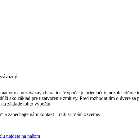
ezáväzný.
formatívny a nezáväzný charakter. Výpočet je orientačný, nezohľadňuj
neslúži ako základ pre uzatvorenie zmluvy. Pred rozhodnutím o úvere
 na základe tohto výpočtu.
ciu“ a zanechajte nám kontakt – radi sa Vám ozveme.
klu nájdete na našom