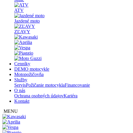
ATV
Jazdené moto
ZĽAVY
Cenníky
DEMO motocykle
Motopožičovňa
Služby
Servis
Požičanie motocykla
Financovanie
O nás
Ochrana osobných údajov
Kariéra
Kontakt
MENU