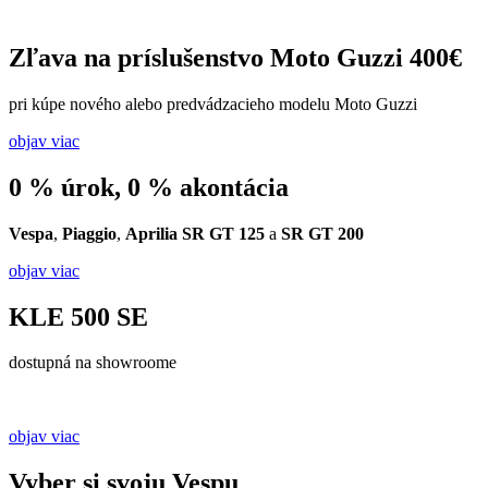
Zľava na príslušenstvo Moto Guzzi 400€
pri kúpe nového alebo predvádzacieho modelu Moto Guzzi
objav viac
0 % úrok, 0 % akontácia
Vespa
,
Piaggio
,
Aprilia
SR GT 125
a
SR GT 200
objav viac
KLE 500 SE
dostupná na showroome
objav viac
Vyber si svoju Vespu