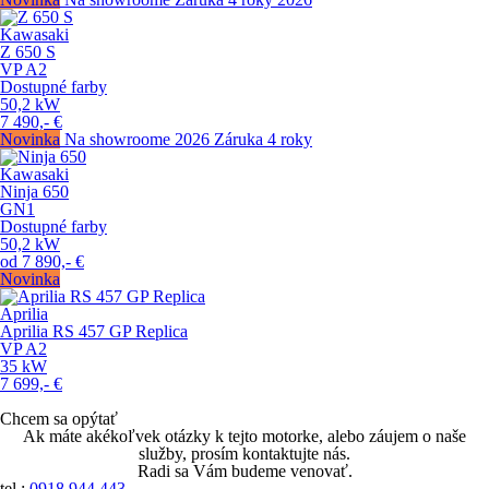
Kawasaki
Z 650 S
VP
A2
Dostupné farby
50,2
kW
7 490,-
€
Novinka
Na showroome
2026
Záruka 4 roky
Kawasaki
Ninja 650
GN1
Dostupné farby
50,2
kW
od
7 890,-
€
Novinka
Aprilia
Aprilia RS 457 GP Replica
VP
A2
35
kW
7 699,-
€
Chcem sa opýtať
Ak máte akékoľvek otázky k tejto motorke, alebo záujem o naše
služby, prosím kontaktujte nás.
Radi sa Vám budeme venovať.
tel.:
0918 944 443