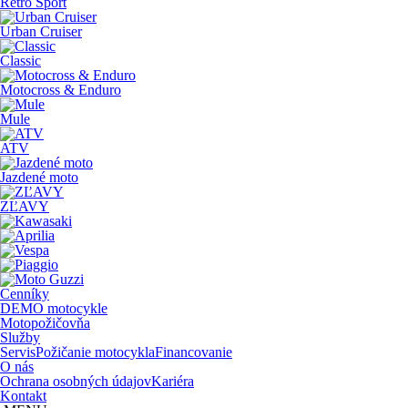
Retro Sport
Urban Cruiser
Classic
Motocross & Enduro
Mule
ATV
Jazdené moto
ZĽAVY
Cenníky
DEMO motocykle
Motopožičovňa
Služby
Servis
Požičanie motocykla
Financovanie
O nás
Ochrana osobných údajov
Kariéra
Kontakt