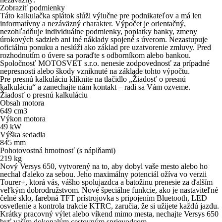
Zobraziť podmienky
Táto kalkulačka splátok slúži výlučne pre podnikateľov a má len
informatívny a nezáväzný charakter. Výpočet je orientačný,
nezohľadňuje individuálne podmienky, poplatky banky, zmeny
úrokových sadzieb ani iné náklady spojené s úverom. Nezastupuje
oficiálnu ponuku a neslúži ako základ pre uzatvorenie zmluvy. Pred
rozhodnutím o úvere sa poraďte s odborníkom alebo bankou.
Spoločnosť MOTOSVET s.r.o. nenesie zodpovednosť za prípadné
nepresnosti alebo škody vzniknuté na základe tohto výpočtu.
Pre presnú kalkuláciu kliknite na tlačidlo „Žiadosť o presnú
kalkuláciu“ a zanechajte nám kontakt – radi sa Vám ozveme.
Žiadosť o presnú kalkuláciu
Obsah motora
649
cm
3
Výkon motora
49
kW
Výška sedadla
845
mm
Pohotovostná hmotnosť (s náplňami)
219
kg
Nový Versys 650, vytvorený na to, aby dobyl vaše mesto alebo ho
nechal ďaleko za sebou. Jeho maximálny potenciál ožíva vo verzii
Tourer+, ktorá vás, vášho spolujazdca a batožinu prenesie za ďalším
veľkým dobrodružstvom. Nové špeciálne funkcie, ako je nastaviteľné
čelné sklo, farebná TFT prístrojovka s pripojením Bluetooth, LED
osvetlenie a kontrola trakcie KTRC, zaručia, že si užijete každú jazdu.
Krátky pracovný výlet alebo víkend mimo mesta, nechajte Versys 650
byť vaším dokonalým cestovným sprievodcom.