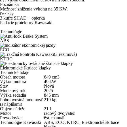
Poznámka
Možnosť zníženia výkonu na 35 KW.
Doplnky
3 kufre SHAD + opierka
Padacie protektory Kawasaki.
Technológie
ABS
ECO
KTRC
Elektronické škrtiace klapky
Technické údaje
Obsah motora
649
cm
3
Výkon motora
49
kW
Stav
Nová
Modelový rok
2025
Výška sedadla
845
mm
Pohotovostná hmotnosť
219
kg
(s náplňami)
Objem nádrže
21
L
Motor
radový dvojvalec
Prevodovka
6st. manuál
Technológie Kawasaki
ABS
,
ECO
,
KTRC
,
Elektronické škrtiace
klapky