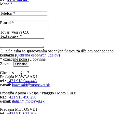
Meno *
Telefón *
E-mail *
Tovar:
Versys 650
Text správy *
Súhlasím so spracovaním osobných údajov za účelom obchodného
kontaktu (
Ochrana osobných údajov
)
*
označené polia sú povinné
Zavrieť
Odoslať
Chcete sa opýtať?
Predajňa KAWASAKI
tel.:
+421 918 944 443
e-mail:
kawasaki@motosvet.sk
Predajňa Aprilia / Vespa / Piaggio / Moto Guzzi
tel.:
+421 911 450 250
e-mail:
italian@motosvet.sk
Predajňa MOTOSVET
tel.:
+421 911 631 308