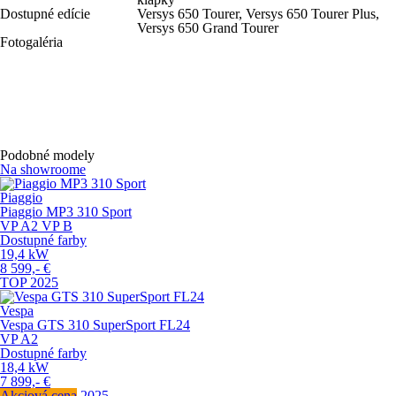
Dostupné edície
Versys 650 Tourer, Versys 650 Tourer Plus,
Versys 650 Grand Tourer
Fotogaléria
Podobné modely
Na showroome
Piaggio
Piaggio MP3 310 Sport
VP
A2
VP
B
Dostupné farby
19,4
kW
8 599,-
€
TOP
2025
Vespa
Vespa GTS 310 SuperSport FL24
VP
A2
Dostupné farby
18,4
kW
7 899,-
€
Akciová cena
2025