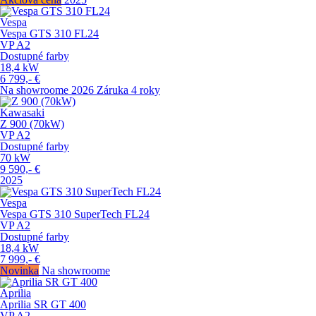
Vespa
Vespa GTS 310 FL24
VP
A2
Dostupné farby
18,4
kW
6 799,-
€
Na showroome
2026
Záruka 4 roky
Kawasaki
Z 900 (70kW)
VP
A2
Dostupné farby
70
kW
9 590,-
€
2025
Vespa
Vespa GTS 310 SuperTech FL24
VP
A2
Dostupné farby
18,4
kW
7 999,-
€
Novinka
Na showroome
Aprilia
Aprilia SR GT 400
VP
A2