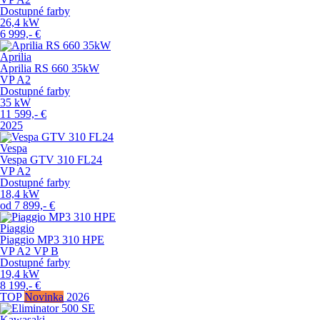
Dostupné farby
26,4
kW
6 999,-
€
Aprilia
Aprilia RS 660 35kW
VP
A2
Dostupné farby
35
kW
11 599,-
€
2025
Vespa
Vespa GTV 310 FL24
VP
A2
Dostupné farby
18,4
kW
od
7 899,-
€
Piaggio
Piaggio MP3 310 HPE
VP
A2
VP
B
Dostupné farby
19,4
kW
8 199,-
€
TOP
Novinka
2026
Kawasaki