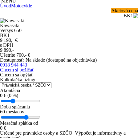
MENU
Úvod
Motocykle
Akciová cena
Kawasaki
Versys 650
BK1
9 190,-
€
s DPH
9 890,-
Ušetríte
700,-
€
Dostupnosť
:
Na sklade (dostupné na objednávku)
0918 944 443
Chcem si požičať
Chcem sa opýtať
Kalkulačka lízingu
Akontácia
0
€ (
0
%)
Doba splácania
60
mesiacov
Mesačná splátka od
0
€
Určené pre právnické osoby a SZČO.
Výpočet je informatívny a
nezáväzný.