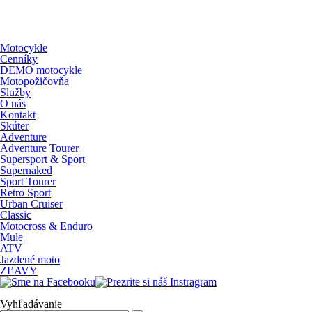
Motocykle
Cenníky
DEMO motocykle
Motopožičovňa
Služby
O nás
Kontakt
Skúter
Adventure
Adventure Tourer
Supersport & Sport
Supernaked
Sport Tourer
Retro Sport
Urban Cruiser
Classic
Motocross & Enduro
Mule
ATV
Jazdené moto
ZĽAVY
Vyhľadávanie