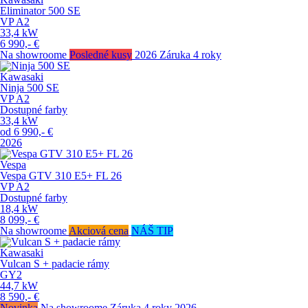
Eliminator 500 SE
VP
A2
33,4
kW
6 990,-
€
Na showroome
Posledné kusy
2026
Záruka 4 roky
Kawasaki
Ninja 500 SE
VP
A2
Dostupné farby
33,4
kW
od
6 990,-
€
2026
Vespa
Vespa GTV 310 E5+ FL 26
VP
A2
Dostupné farby
18,4
kW
8 099,-
€
Na showroome
Akciová cena
NÁŠ TIP
Kawasaki
Vulcan S + padacie rámy
GY2
44,7
kW
8 590,-
€
Novinka
Na showroome
Záruka 4 roky
2026