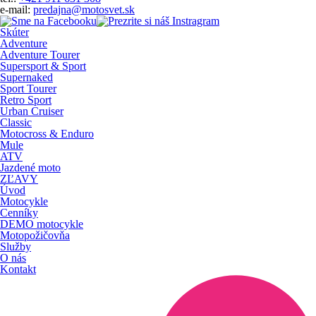
e-mail:
predajna@motosvet.sk
Skúter
Adventure
Adventure Tourer
Supersport & Sport
Supernaked
Sport Tourer
Retro Sport
Urban Cruiser
Classic
Motocross & Enduro
Mule
ATV
Jazdené moto
ZĽAVY
Úvod
Motocykle
Cenníky
DEMO motocykle
Motopožičovňa
Služby
O nás
Kontakt