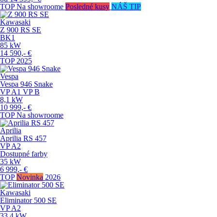
TOP
Na showroome
Posledné kusy
NÁŠ TIP
Kawasaki
Z 900 RS SE
BK1
85
kW
14 590,-
€
TOP
2025
Vespa
Vespa 946 Snake
VP
A1
VP
B
8,1
kW
10 999,-
€
TOP
Na showroome
Aprilia
Aprilia RS 457
VP
A2
Dostupné farby
35
kW
6 999,-
€
TOP
Novinka
2026
Kawasaki
Eliminator 500 SE
VP
A2
33,4
kW