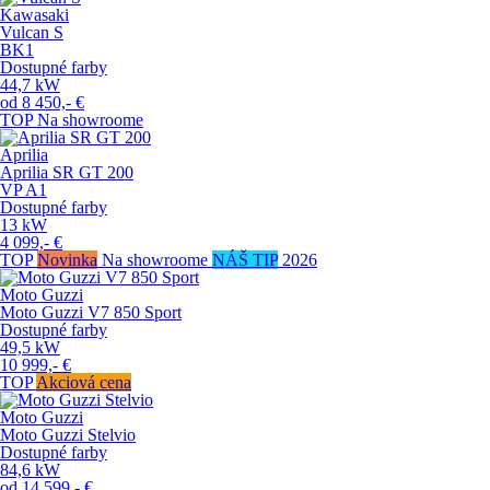
Kawasaki
Vulcan S
BK1
Dostupné farby
44,7
kW
od
8 450,-
€
TOP
Na showroome
Aprilia
Aprilia SR GT 200
VP
A1
Dostupné farby
13
kW
4 099,-
€
TOP
Novinka
Na showroome
NÁŠ TIP
2026
Moto Guzzi
Moto Guzzi V7 850 Sport
Dostupné farby
49,5
kW
10 999,-
€
TOP
Akciová cena
Moto Guzzi
Moto Guzzi Stelvio
Dostupné farby
84,6
kW
od
14 599,-
€