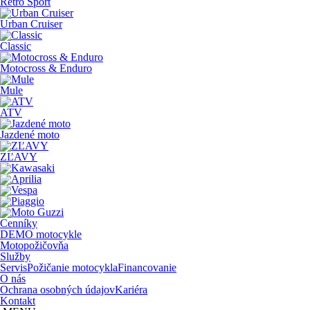
Retro Sport
Urban Cruiser
Classic
Motocross & Enduro
Mule
ATV
Jazdené moto
ZĽAVY
Cenníky
DEMO motocykle
Motopožičovňa
Služby
Servis
Požičanie motocykla
Financovanie
O nás
Ochrana osobných údajov
Kariéra
Kontakt