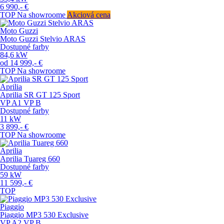
6 990,-
€
TOP
Na showroome
Akciová cena
Moto Guzzi
Moto Guzzi Stelvio ARAS
Dostupné farby
84,6
kW
od
14 999,-
€
TOP
Na showroome
Aprilia
Aprilia SR GT 125 Sport
VP
A1
VP
B
Dostupné farby
11
kW
3 899,-
€
TOP
Na showroome
Aprilia
Aprilia Tuareg 660
Dostupné farby
59
kW
11 599,-
€
TOP
Piaggio
Piaggio MP3 530 Exclusive
VP
A2
VP
B