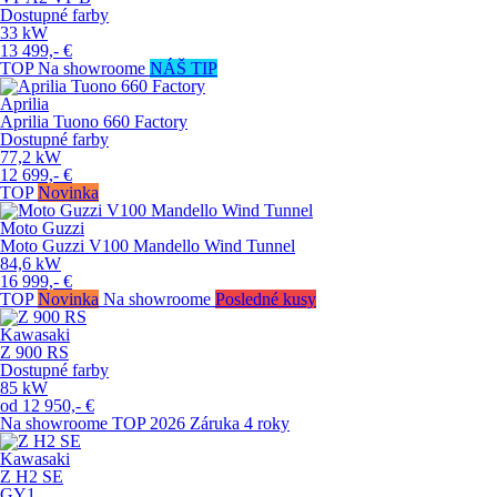
Dostupné farby
33
kW
13 499,-
€
TOP
Na showroome
NÁŠ TIP
Aprilia
Aprilia Tuono 660 Factory
Dostupné farby
77,2
kW
12 699,-
€
TOP
Novinka
Moto Guzzi
Moto Guzzi V100 Mandello Wind Tunnel
84,6
kW
16 999,-
€
TOP
Novinka
Na showroome
Posledné kusy
Kawasaki
Z 900 RS
Dostupné farby
85
kW
od
12 950,-
€
Na showroome
TOP
2026
Záruka 4 roky
Kawasaki
Z H2 SE
GY1