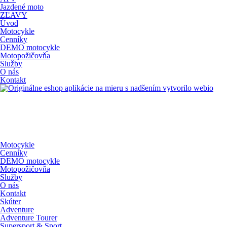
Jazdené moto
ZĽAVY
Úvod
Motocykle
Cenníky
DEMO motocykle
Motopožičovňa
Služby
O nás
Kontakt
s nadšením vytvorilo webio
Motocykle
Cenníky
DEMO motocykle
Motopožičovňa
Služby
O nás
Kontakt
Skúter
Adventure
Adventure Tourer
Supersport & Sport