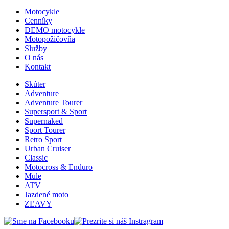
Motocykle
Cenníky
DEMO motocykle
Motopožičovňa
Služby
O nás
Kontakt
Skúter
Adventure
Adventure Tourer
Supersport & Sport
Supernaked
Sport Tourer
Retro Sport
Urban Cruiser
Classic
Motocross & Enduro
Mule
ATV
Jazdené moto
ZĽAVY