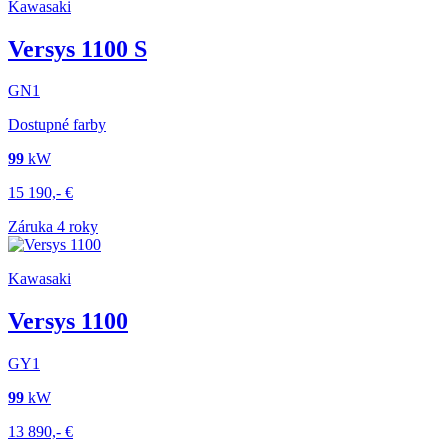
Kawasaki
Versys 1100 S
GN1
Dostupné farby
99
kW
15 190,-
€
Záruka 4 roky
Kawasaki
Versys 1100
GY1
99
kW
13 890,-
€