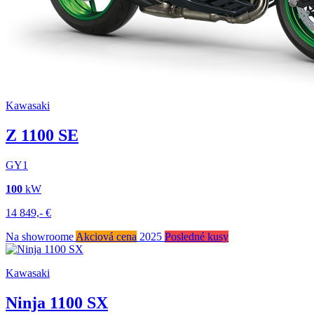
Kawasaki
Z 1100 SE
GY1
100
kW
14 849,-
€
Na showroome
Akciová cena
2025
Posledné kusy
Kawasaki
Ninja 1100 SX