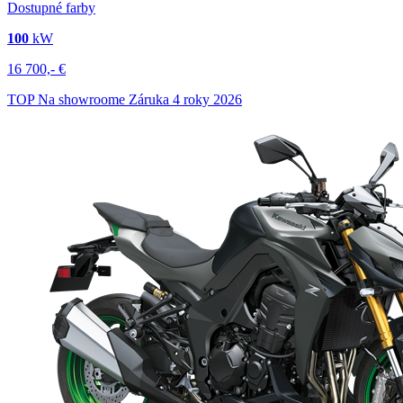
Dostupné farby
100
kW
16 700,-
€
TOP
Na showroome
Záruka 4 roky
2026