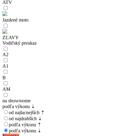
ATV
Jazdené moto
ZĽAVY
Vodičský preukaz
A2
A1
B
AM
na showroome
podľa výkonu ⇣
od najlacnejších ⇡
od najdrahších ⇣
podľa výkonu ⇡
podľa výkonu ⇣