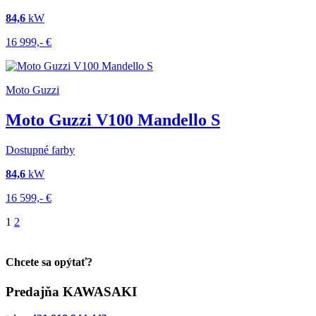
84,6
kW
16 999,-
€
Moto Guzzi
Moto Guzzi V100 Mandello S
Dostupné farby
84,6
kW
16 599,-
€
1
2
Chcete sa opýtať?
Predajňa KAWASAKI