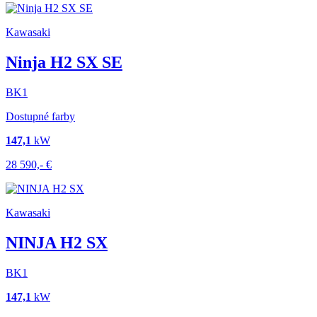
Kawasaki
Ninja H2 SX SE
BK1
Dostupné farby
147,1
kW
28 590,-
€
Kawasaki
NINJA H2 SX
BK1
147,1
kW