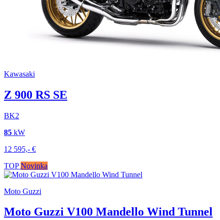
Kawasaki
Z 900 RS SE
BK2
85
kW
12 595,-
€
TOP
Novinka
Moto Guzzi
Moto Guzzi V100 Mandello Wind Tunnel