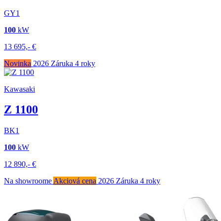
GY1
100
kW
13 695,-
€
Novinka
2026
Záruka 4 roky
Kawasaki
Z 1100
BK1
100
kW
12 890,-
€
Na showroome
Akciová cena
2026
Záruka 4 roky