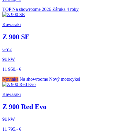
TOP
Na showroome
2026
Záruka 4 roky
Kawasaki
Z 900 SE
GY2
91
kW
11 950,-
€
Novinka
Na showroome
Nový motocykel
Kawasaki
Z 900 Red Evo
91
kW
11 795,-
€