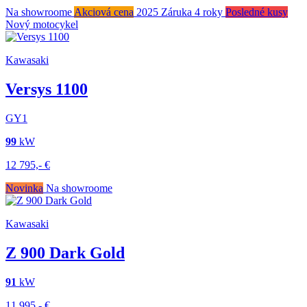
Na showroome
Akciová cena
2025
Záruka 4 roky
Posledné kusy
Nový motocykel
Kawasaki
Versys 1100
GY1
99
kW
12 795,-
€
Novinka
Na showroome
Kawasaki
Z 900 Dark Gold
91
kW
11 995,-
€