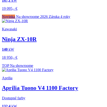
147,1
kW
19 095,-
€
Novinka
Na showroome
2026
Záruka 4 roky
Kawasaki
Ninja ZX-10R
140
kW
18 950,-
€
TOP
Na showroome
Aprilia
Aprilia Tuono V4 1100 Factory
Dostupné farby
132,4
kW