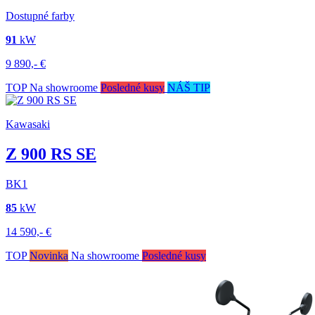
Dostupné farby
91
kW
9 890,-
€
TOP
Na showroome
Posledné kusy
NÁŠ TIP
Kawasaki
Z 900 RS SE
BK1
85
kW
14 590,-
€
TOP
Novinka
Na showroome
Posledné kusy