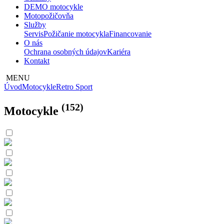
DEMO motocykle
Motopožičovňa
Služby
Servis
Požičanie motocykla
Financovanie
O nás
Ochrana osobných údajov
Kariéra
Kontakt
MENU
Úvod
Motocykle
Retro Sport
(152)
Motocykle