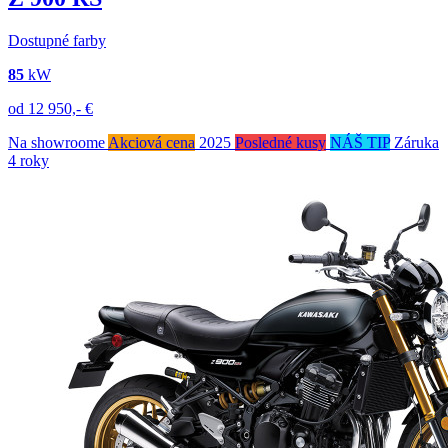
Dostupné farby
85
kW
od
12 950,-
€
Na showroome
Akciová cena
2025
Posledné kusy
NÁŠ TIP
Záruka
4 roky