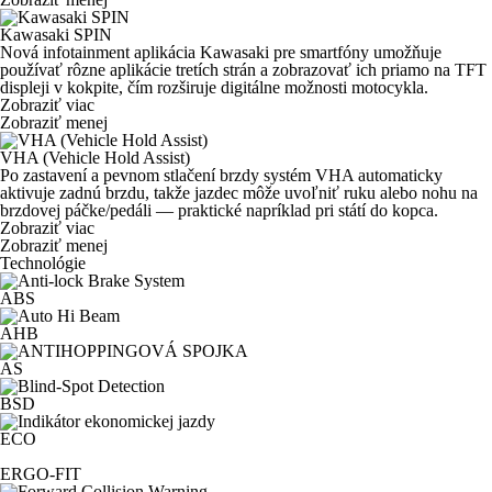
Kawasaki SPIN
Nová infotainment aplikácia Kawasaki pre smartfóny umožňuje
používať rôzne aplikácie tretích strán a zobrazovať ich priamo na TFT
displeji v kokpite, čím rozširuje digitálne možnosti motocykla.
Zobraziť viac
Zobraziť menej
VHA (Vehicle Hold Assist)
Po zastavení a pevnom stlačení brzdy systém VHA automaticky
aktivuje zadnú brzdu, takže jazdec môže uvoľniť ruku alebo nohu na
brzdovej páčke/pedáli — praktické napríklad pri státí do kopca.
Zobraziť viac
Zobraziť menej
Technológie
ABS
AHB
AS
BSD
ECO
ERGO-FIT