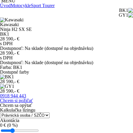
MENU
Úvod
Motocykle
Sport Tourer
Kawasaki
Ninja H2 SX SE
BK1
28 590,-
€
s DPH
Dostupnosť
:
Na sklade (dostupné na objednávku)
28 590,-
€
s DPH
Dostupnosť
:
Na sklade (dostupné na objednávku)
Farba
:
BK1
Dostupné farby
28 590,- €
28 590,- €
0918 944 443
Chcem si požičať
Chcem sa opýtať
Kalkulačka lízingu
Akontácia
0
€ (
0
%)