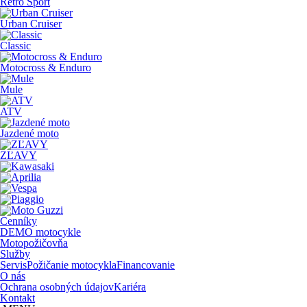
Retro Sport
Urban Cruiser
Classic
Motocross & Enduro
Mule
ATV
Jazdené moto
ZĽAVY
Cenníky
DEMO motocykle
Motopožičovňa
Služby
Servis
Požičanie motocykla
Financovanie
O nás
Ochrana osobných údajov
Kariéra
Kontakt