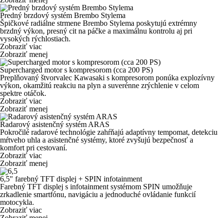
Predný brzdový systém Brembo Stylema
Špičkové radiálne strmene Brembo Stylema poskytujú extrémny
brzdný výkon, presný cit na páčke a maximálnu kontrolu aj pri
vysokých rýchlostiach.
Zobraziť viac
Zobraziť menej
Supercharged motor s kompresorom (cca 200 PS)
Preplňovaný štvorvalec Kawasaki s kompresorom ponúka explozívny
výkon, okamžitú reakciu na plyn a suverénne zrýchlenie v celom
spektre otáčok.
Zobraziť viac
Zobraziť menej
Radarový asistenčný systém ARAS
Pokročilé radarové technológie zahŕňajú
adaptívny tempomat, detekciu
mŕtveho uhla
a asistenčné systémy, ktoré zvyšujú bezpečnosť a
komfort pri cestovaní.
Zobraziť viac
Zobraziť menej
6,5" farebný TFT displej + SPIN infotainment
Farebný TFT displej s infotainment systémom SPIN umožňuje
zrkadlenie smartfónu, navigáciu a jednoduché ovládanie funkcií
motocykla.
Zobraziť viac
Zobraziť menej