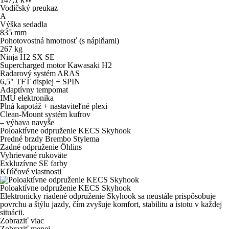
Vodičský preukaz
A
Výška sedadla
835
mm
Pohotovostná hmotnosť (s náplňami)
267
kg
Ninja H2 SX SE
Supercharged motor Kawasaki H2
Radarový systém ARAS
6,5" TFT displej + SPIN
Adaptívny tempomat
IMU elektronika
Plná kapotáž + nastaviteľné plexi
Clean-Mount systém kufrov
– výbava navyše
Poloaktívne odpruženie KECS Skyhook
Predné brzdy Brembo Stylema
Zadné odpruženie Öhlins
Vyhrievané rukoväte
Exkluzívne SE farby
Kľúčové vlastnosti
Poloaktívne odpruženie KECS Skyhook
Elektronicky riadené odpruženie Skyhook sa neustále prispôsobuje
povrchu a štýlu jazdy, čím zvyšuje komfort, stabilitu a istotu v každej
situácii.
Zobraziť viac
Zobraziť menej