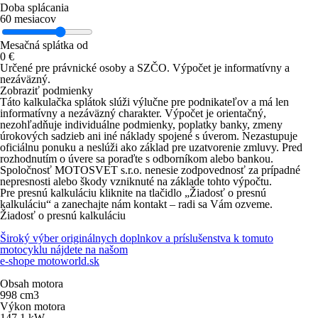
Doba splácania
60
mesiacov
Mesačná splátka od
0
€
Určené pre právnické osoby a SZČO.
Výpočet je informatívny a
nezáväzný.
Zobraziť podmienky
Táto kalkulačka splátok slúži výlučne pre podnikateľov a má len
informatívny a nezáväzný charakter. Výpočet je orientačný,
nezohľadňuje individuálne podmienky, poplatky banky, zmeny
úrokových sadzieb ani iné náklady spojené s úverom. Nezastupuje
oficiálnu ponuku a neslúži ako základ pre uzatvorenie zmluvy. Pred
rozhodnutím o úvere sa poraďte s odborníkom alebo bankou.
Spoločnosť MOTOSVET s.r.o. nenesie zodpovednosť za prípadné
nepresnosti alebo škody vzniknuté na základe tohto výpočtu.
Pre presnú kalkuláciu kliknite na tlačidlo „Žiadosť o presnú
kalkuláciu“ a zanechajte nám kontakt – radi sa Vám ozveme.
Žiadosť o presnú kalkuláciu
Široký výber originálnych doplnkov a príslušenstva k tomuto
motocyklu nájdete na našom
e-shope motoworld.sk
Obsah motora
998
cm
3
Výkon motora
147,1
kW