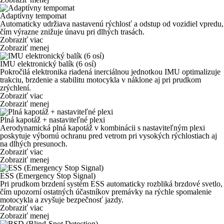
Adaptívny tempomat
Automaticky udržiava nastavenú rýchlosť a odstup od vozidiel vpredu,
čím výrazne znižuje únavu pri dlhých trasách.
Zobraziť viac
Zobraziť menej
IMU elektronický balík (6 osí)
Pokročilá elektronika riadená inerciálnou jednotkou IMU optimalizuje
trakciu, brzdenie a stabilitu motocykla v náklone aj pri prudkom
zrýchlení.
Zobraziť viac
Zobraziť menej
Plná kapotáž + nastaviteľné plexi
Aerodynamická plná kapotáž v kombinácii s nastaviteľným plexi
poskytuje výbornú ochranu pred vetrom pri vysokých rýchlostiach aj
na dlhých presunoch.
Zobraziť viac
Zobraziť menej
ESS (Emergency Stop Signal)
Pri prudkom brzdení systém ESS automaticky rozbliká brzdové svetlo,
čím upozorní ostatných účastníkov premávky na rýchle spomalenie
motocykla a zvyšuje bezpečnosť jazdy.
Zobraziť viac
Zobraziť menej