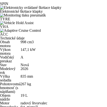
SPIN
Elektronické škrtiace klapky
TYRE
VHA
ACC
Technické údaje
Obsah
998
cm
3
motora
Výkon
147,1
kW
motora
Vodičský
A
preukaz
Stav
Nová
Modelový
2026
rok
Výška
835
mm
sedadla
Pohotovostná
267
kg
hmotnosť (s
náplňami)
Objem
19
L
nádrže
Motor
radový štvorvalec
Prevodovka
6st. manuál