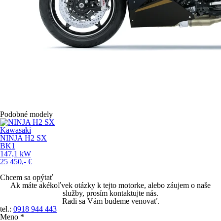
Podobné modely
Kawasaki
NINJA H2 SX
BK1
147,1
kW
25 450,-
€
Chcem sa opýtať
Ak máte akékoľvek otázky k tejto motorke, alebo záujem o naše
služby, prosím kontaktujte nás.
Radi sa Vám budeme venovať.
tel.:
0918 944 443
Meno *