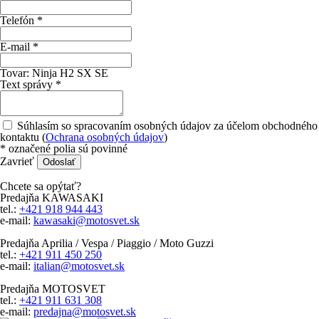
Telefón *
E-mail *
Tovar:
Ninja H2 SX SE
Text správy *
Súhlasím so spracovaním osobných údajov za účelom obchodného
kontaktu (
Ochrana osobných údajov
)
*
označené polia sú povinné
Zavrieť
Odoslať
Chcete sa opýtať?
Predajňa KAWASAKI
tel.:
+421 918 944 443
e-mail:
kawasaki@motosvet.sk
Predajňa Aprilia / Vespa / Piaggio / Moto Guzzi
tel.:
+421 911 450 250
e-mail:
italian@motosvet.sk
Predajňa MOTOSVET
tel.:
+421 911 631 308
e-mail:
predajna@motosvet.sk