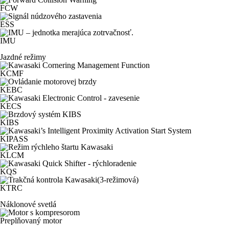
FCW
ESS
IMU
Jazdné režimy
KCMF
KEBC
KECS
KIBS
KIPASS
KLCM
KQS
KTRC
Náklonové svetlá
Preplňovaný motor