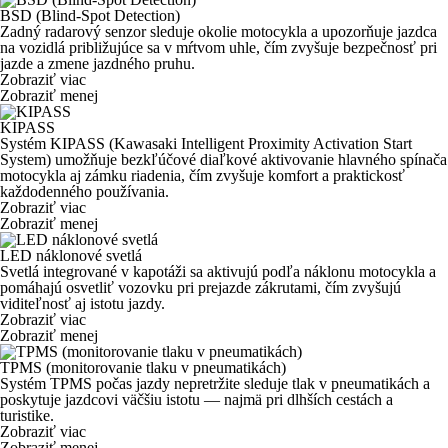
BSD (Blind-Spot Detection)
Zadný radarový senzor sleduje okolie motocykla a upozorňuje jazdca
na vozidlá približujúce sa v mŕtvom uhle, čím zvyšuje bezpečnosť pri
jazde a zmene jazdného pruhu.
Zobraziť viac
Zobraziť menej
KIPASS
Systém KIPASS (Kawasaki Intelligent Proximity Activation Start
System) umožňuje bezkľúčové diaľkové aktivovanie hlavného spínača
motocykla aj zámku riadenia, čím zvyšuje komfort a praktickosť
každodenného používania.
Zobraziť viac
Zobraziť menej
LED náklonové svetlá
Svetlá integrované v kapotáži sa aktivujú podľa náklonu motocykla a
pomáhajú osvetliť vozovku pri prejazde zákrutami, čím zvyšujú
viditeľnosť aj istotu jazdy.
Zobraziť viac
Zobraziť menej
TPMS (monitorovanie tlaku v pneumatikách)
Systém TPMS počas jazdy nepretržite sleduje tlak v pneumatikách a
poskytuje jazdcovi väčšiu istotu — najmä pri dlhších cestách a
turistike.
Zobraziť viac
Zobraziť menej