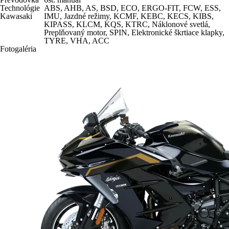
Technológie
ABS
,
AHB
,
AS
,
BSD
,
ECO
,
ERGO-FIT
,
FCW
,
ESS
,
Kawasaki
IMU
,
Jazdné režimy
,
KCMF
,
KEBC
,
KECS
,
KIBS
,
KIPASS
,
KLCM
,
KQS
,
KTRC
,
Náklonové svetlá
,
Preplňovaný motor
,
SPIN
,
Elektronické škrtiace klapky
,
TYRE
,
VHA
,
ACC
Fotogaléria