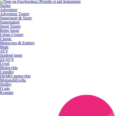
Skúter
Adventure
Adventure Tourer
Supersport & Sport
Supernaked
Sport Tourer
Retro Sport
Urban Cruiser
Classic
Motocross & Enduro
Mule
ATV
Jazdené moto
ZĽAVY
Úvod
Motocykle
Cenníky
DEMO motocykle
Motopožičovňa
Služby
O nás
Kontakt