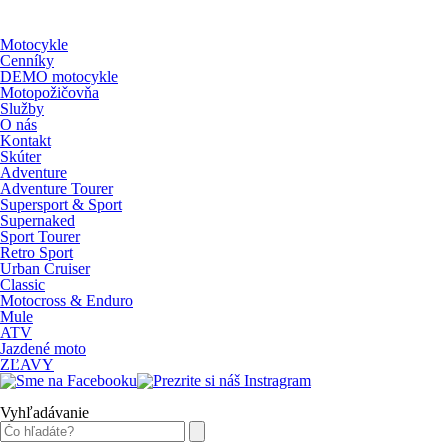
Motocykle
Cenníky
DEMO motocykle
Motopožičovňa
Služby
O nás
Kontakt
Skúter
Adventure
Adventure Tourer
Supersport & Sport
Supernaked
Sport Tourer
Retro Sport
Urban Cruiser
Classic
Motocross & Enduro
Mule
ATV
Jazdené moto
ZĽAVY
Vyhľadávanie